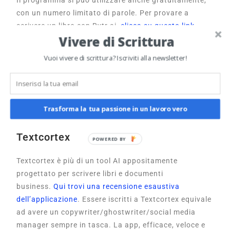
con un numero limitato di parole. Per provare a
scrivere un libro con Rytr.ai,
clicca su questo link
Vivere di Scrittura
affiliato
e registrati gratuitamente. Questo
programma è la prova che la concorrenza si fa
Vuoi vivere di scrittura? Iscriviti alla newsletter!
sempre più fitta e
i prezzi dei software come
ChatGPT sono destinati a calare
. Intanto, puoi usare
gratuitamente Rytr, che è disponibile in 30 lingue
italiano compreso.
Trasforma la tua passione in un lavoro vero
Textcortex
Textcortex è più di un tool AI appositamente
progettato per scrivere libri e documenti
business.
Qui trovi una recensione esaustiva
dell’applicazione
. Essere iscritti a Textcortex equivale
ad avere un copywriter/ghostwriter/social media
manager sempre in tasca. La app, efficace, veloce e