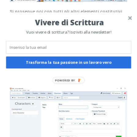
Si prosegue poi con tutti gli altri elementi costitutivi
di una storia: luoghi, personaggi, e così via. Che
Vivere di Scrittura
altrimenti sarebbero stati scarabocchiati in un
Vuoi vivere di scrittura? Iscriviti alla newsletter!
quaderno, o peggio, tenuti semplicemente a mente.
Qui sotto puoi vedere una scheda personaggio non
compilata. Anche in questo caso è possibile sfruttare
i template già presenti nel programma.
Trasforma la tua passione in un lavoro vero
POWERED BY