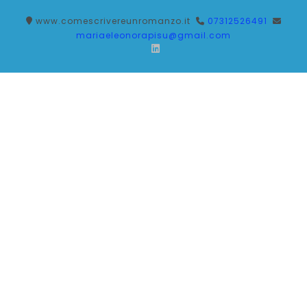
www.comescrivereunromanzo.it
07312526491
mariaeleonorapisu@gmail.com