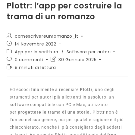
Plottr: l’app per costruire la
trama di un romanzo
comescrivereunromanzo_it
14 Novembre 2022
App per la scrittura
/
Software per autori
0 commenti
30 Gennaio 2025
9 minuti di lettura
Ed eccoci finalmente a recensire
Plottr
, uno degli
strumenti per autori più allettanti in assoluto: un
software compatibile con PC e Mac, utilizzato
per
progettare la trama di una storia
. Plottr non è
l’unico nel suo genere, ma per qualche ragione è il più
chiacchierato, nonché il più consigliato dagli addetti
ai lavori. Ho provato Plottr approfittando del
free