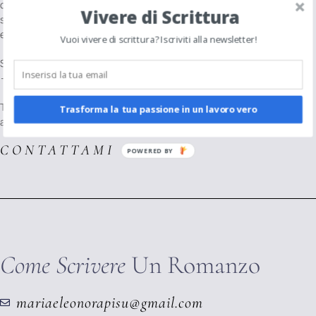
chiavi della cultura sono davvero così inaccessibili? In realtà, tutti gli
Vivere di Scrittura
scrittori che seguiamo, ammiriamo e cerchiamo in qualche modo di
emulare nascondono un
segreto
.
Vuoi vivere di scrittura? Iscriviti alla newsletter!
Si tratta di una
formula
– non magica, neanche nel caso di J.K. Rowling
–
infallibile e abbastanza facile da mettere in pratica.
Te lo spiegherò presto nei miei
corsi
online. Nel mentre dai un’occhiata
Trasforma la tua passione in un lavoro vero
a
Come scrivere un romanzo
.
CONTATTAMI →
POWERED BY
Come Scrivere
Un Romanzo
mariaeleonorapisu@gmail.com