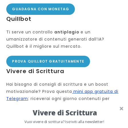
GUADAGNA CON MONETAG
Quillbot
Ti serve un controllo
antiplagio
e un
umanizzatore di contenuti generati dall’IA?
Quillbot è il migliore sul mercato.
PROVA QUILLBOT GRATUITAMENTE
Vivere di Scrittura
Hai bisogno di consigli di scrittura e un boost
motivazionale? Prova questa
mini app gratuita di
Telegram
: riceverai ogni giorno contenuti per
crescere professionalmente. Clicca su
“pillola del
Vivere di Scrittura
giorno”
e vedrai!
Vuoi vivere di scrittura? Iscriviti alla newsletter!
VIVERE DI SCRITTURA