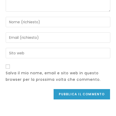
Inserisci
il
tuo
Inserisci
nome
il
o
tuo
Inserisci
nome
indirizzo
l'URL
utente
email
del
per
per
sito
commentare
Salva il mio nome, email e sito web in questo
commentare
web
browser per la prossima volta che commento.
(facoltativo)