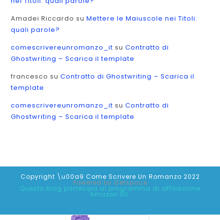
nei Titoli: quali parole?
Amadei Riccardo
su
Mettere le Maiuscole nei Titoli:
quali parole?
comescrivereunromanzo_it
su
Contratto di
Ghostwriting – Scarica il template
francesco
su
Contratto di Ghostwriting – Scarica il
template
comescrivereunromanzo_it
su
Contratto di
Ghostwriting – Scarica il template
Copyright \u00a9 Come Scrivere Un Romanzo 2022
Powered by
Getspace
Questo blog partecipa al programma di affiliazione
Amazon EU.