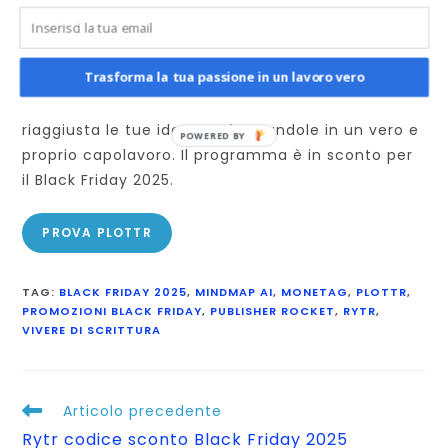
Plottr
Trasforma la tua passione in un lavoro vero
Vuoi costruire la trama perfetta?
Plottr
è il
software che genera trame accattivanti – e
riaggiusta le tue idee trasformandole in un vero e
proprio capolavoro. Il programma è in sconto per
il Black Friday 2025.
PROVA PLOTTR
TAG
:
BLACK FRIDAY 2025
,
MINDMAP AI
,
MONETAG
,
PLOTTR
,
PROMOZIONI BLACK FRIDAY
,
PUBLISHER ROCKET
,
RYTR
,
VIVERE DI SCRITTURA
Leggi
Articolo precedente
altri
Rytr codice sconto Black Friday 2025
articoli