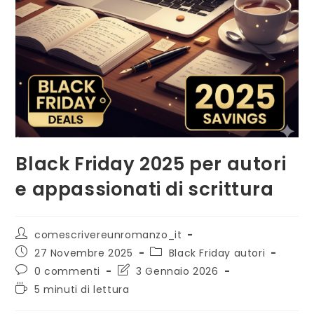
Black Friday 2025 per autori
e appassionati di scrittura
Autore
comescrivereunromanzo_it
dell'articolo:
Articolo
Categoria
27 Novembre 2025
Black Friday autori
pubblicato:
dell'articolo:
Commenti
Ultima
0 commenti
3 Gennaio 2026
dell'articolo:
modifica
Tempo
5 minuti di lettura
dell'articolo:
di