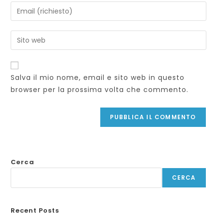
tuo
Inserisci
nome
il
o
tuo
Inserisci
nome
indirizzo
l'URL
utente
email
del
per
per
sito
commentare
Salva il mio nome, email e sito web in questo
commentare
web
browser per la prossima volta che commento.
(facoltativo)
Cerca
CERCA
Recent Posts