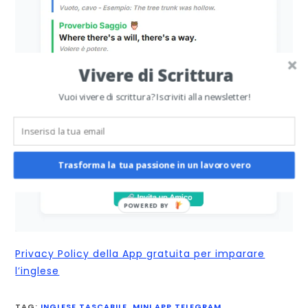
Vivere di Scrittura
Vuoi vivere di scrittura? Iscriviti alla newsletter!
Trasforma la tua passione in un lavoro vero
POWERED
BY
Privacy Policy della App gratuita per imparare
l’inglese
TAG
:
INGLESE TASCABILE
,
MINI APP TELEGRAM