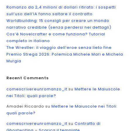
Romanzo da 2,4 milioni di dollari ritirato: i sospetti
sull’uso dell’IA fanno saltare il contratto
Worldbuilding: 15 consigli per creare un mondo
narrativo credibile (senza perdersi nei dettagli)
Cos’è Novelcrafter e come funziona? Tutorial
completo in italiano
The Wrestler: il viaggio dell’eroe senza lieto fine
Premio Strega 2026: Polemica Michele Mari e Michela
Murgia
Recent Comments
comescrivereunromanzo_it
su
Mettere le Maiuscole
nei Titoli: quali parole?
Amadei Riccardo
su
Mettere le Maiuscole nei Titoli:
quali parole?
comescrivereunromanzo_it
su
Contratto di
Ghostwriting – Scarica il template