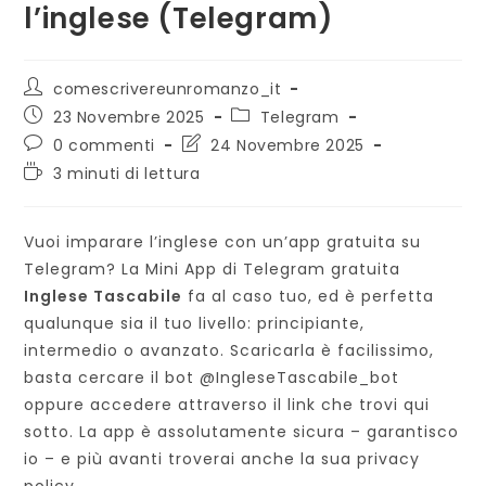
l’inglese (Telegram)
Autore
comescrivereunromanzo_it
dell'articolo:
Articolo
Categoria
23 Novembre 2025
Telegram
pubblicato:
dell'articolo:
Commenti
Ultima
0 commenti
24 Novembre 2025
dell'articolo:
modifica
Tempo
3 minuti di lettura
dell'articolo:
di
lettura:
Vuoi imparare l’inglese con un’app gratuita su
Telegram? La Mini App di Telegram gratuita
Inglese Tascabile
fa al caso tuo, ed è perfetta
qualunque sia il tuo livello: principiante,
intermedio o avanzato. Scaricarla è facilissimo,
basta cercare il bot @IngleseTascabile_bot
oppure accedere attraverso il link che trovi qui
sotto. La app è assolutamente sicura – garantisco
io – e più avanti troverai anche la sua privacy