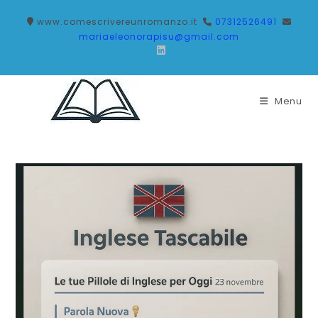
Salta
www.comescrivereunromanzo.it
07312526491
al
mariaeleonorapisu@gmail.com
contenuto
Menu