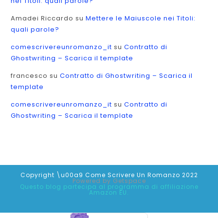
nei Titoli: quali parole?
Amadei Riccardo
su
Mettere le Maiuscole nei Titoli:
quali parole?
comescrivereunromanzo_it
su
Contratto di
Ghostwriting – Scarica il template
francesco
su
Contratto di Ghostwriting – Scarica il
template
comescrivereunromanzo_it
su
Contratto di
Ghostwriting – Scarica il template
Copyright \u00a9 Come Scrivere Un Romanzo 2022
Powered by
Getspace
Questo blog partecipa al programma di affiliazione
Amazon EU.