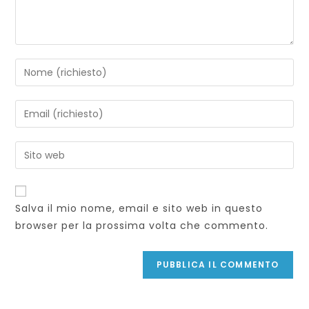
Inserisci
il
tuo
Inserisci
nome
il
o
tuo
Inserisci
nome
indirizzo
l'URL
utente
email
del
per
per
sito
commentare
Salva il mio nome, email e sito web in questo
commentare
web
browser per la prossima volta che commento.
(facoltativo)