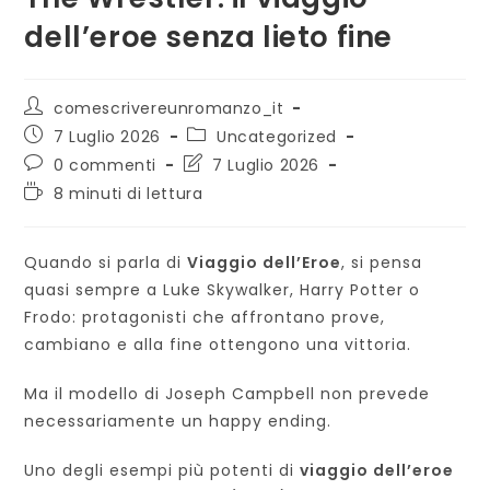
dell’eroe senza lieto fine
Autore
comescrivereunromanzo_it
dell'articolo:
Articolo
Categoria
7 Luglio 2026
Uncategorized
pubblicato:
dell'articolo:
Commenti
Ultima
0 commenti
7 Luglio 2026
dell'articolo:
modifica
Tempo
8 minuti di lettura
dell'articolo:
di
lettura:
Quando si parla di
Viaggio dell’Eroe
, si pensa
quasi sempre a Luke Skywalker, Harry Potter o
Frodo: protagonisti che affrontano prove,
cambiano e alla fine ottengono una vittoria.
Ma il modello di Joseph Campbell non prevede
necessariamente un happy ending.
Uno degli esempi più potenti di
viaggio dell’eroe