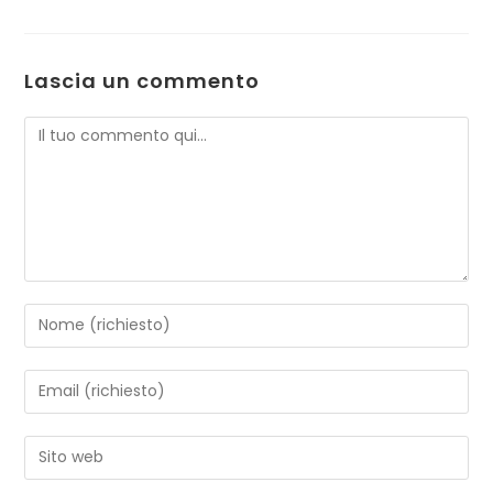
Lascia un commento
Commento
Inserisci
il
tuo
Inserisci
nome
il
o
tuo
Inserisci
nome
indirizzo
l'URL
utente
email