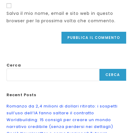
del
per
per
sito
commentare
Salva il mio nome, email e sito web in questo
commentare
web
browser per la prossima volta che commento.
(facoltativo)
Cerca
CERCA
Recent Posts
Romanzo da 2,4 milioni di dollari ritirato: i sospetti
sull’uso dell’IA fanno saltare il contratto
Worldbuilding: 15 consigli per creare un mondo
narrativo credibile (senza perdersi nei dettagli)