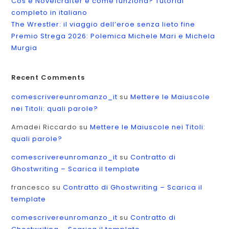
Cos’è Novelcrafter e come funziona? Tutorial
completo in italiano
The Wrestler: il viaggio dell’eroe senza lieto fine
Premio Strega 2026: Polemica Michele Mari e Michela
Murgia
Recent Comments
comescrivereunromanzo_it
su
Mettere le Maiuscole
nei Titoli: quali parole?
Amadei Riccardo
su
Mettere le Maiuscole nei Titoli:
quali parole?
comescrivereunromanzo_it
su
Contratto di
Ghostwriting – Scarica il template
francesco
su
Contratto di Ghostwriting – Scarica il
template
comescrivereunromanzo_it
su
Contratto di