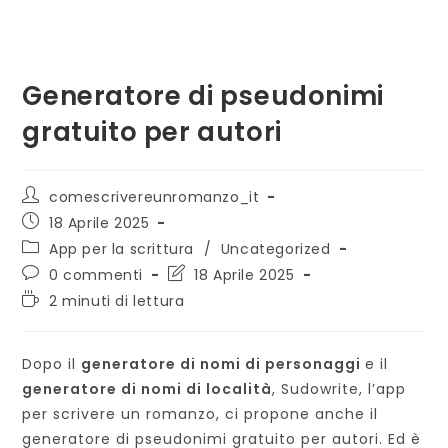
Generatore di pseudonimi
gratuito per autori
Autore
comescrivereunromanzo_it
dell'articolo:
Articolo
18 Aprile 2025
pubblicato:
Categoria
App per la scrittura
/
Uncategorized
dell'articolo:
Commenti
Ultima
0 commenti
18 Aprile 2025
dell'articolo:
modifica
Tempo
2 minuti di lettura
dell'articolo:
di
lettura:
Dopo il
generatore di nomi di personaggi
e il
generatore di nomi di località
, Sudowrite, l’app
per scrivere un romanzo, ci propone anche il
generatore di pseudonimi gratuito per autori. Ed è