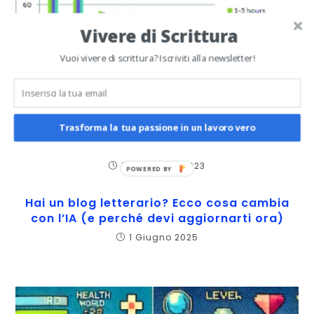
Vivere di Scrittura
Vuoi vivere di scrittura? Iscriviti alla newsletter!
Trasforma la tua passione in un lavoro vero
Come monitorare il tempo trascorso sui
social network?
17 Dicembre 2023
POWERED BY
Hai un blog letterario? Ecco cosa cambia
con l’IA (e perché devi aggiornarti ora)
1 Giugno 2025