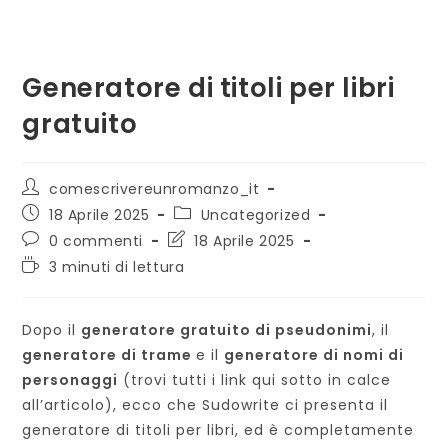
Generatore di titoli per libri
gratuito
Autore
comescrivereunromanzo_it
dell'articolo:
Articolo
Categoria
18 Aprile 2025
Uncategorized
pubblicato:
dell'articolo:
Commenti
Ultima
0 commenti
18 Aprile 2025
dell'articolo:
modifica
Tempo
3 minuti di lettura
dell'articolo:
di
lettura:
Dopo il
generatore gratuito di pseudonimi
, il
generatore di trame
e il
generatore di nomi di
personaggi
(trovi tutti i link qui sotto in calce
all’articolo), ecco che Sudowrite ci presenta il
generatore di titoli per libri, ed è completamente