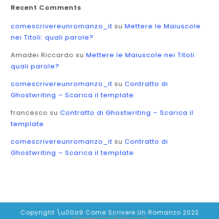
Recent Comments
comescrivereunromanzo_it
su
Mettere le Maiuscole
nei Titoli: quali parole?
Amadei Riccardo
su
Mettere le Maiuscole nei Titoli:
quali parole?
comescrivereunromanzo_it
su
Contratto di
Ghostwriting – Scarica il template
francesco
su
Contratto di Ghostwriting – Scarica il
template
comescrivereunromanzo_it
su
Contratto di
Ghostwriting – Scarica il template
Copyright \u00a9 Come Scrivere Un Romanzo 2022
Powered by
Getspace