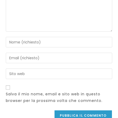
Inserisci
il
tuo
Inserisci
nome
il
o
tuo
Inserisci
nome
indirizzo
l'URL
utente
email
del
per
per
sito
commentare
Salva il mio nome, email e sito web in questo
commentare
web
browser per la prossima volta che commento.
(facoltativo)