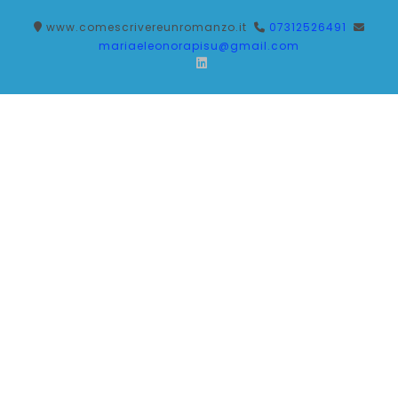
www.comescrivereunromanzo.it
07312526491
mariaeleonorapisu@gmail.com