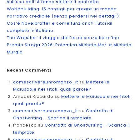
sull’uso dell’IA fanno saltare il contratto
Worldbuilding: 15 consigli per creare un mondo
narrativo credibile (senza perdersi nei dettagli)
Cos’è Novelcrafter e come funziona? Tutorial
completo in italiano
The Wrestler: il viaggio dell’eroe senza lieto fine
Premio Strega 2026: Polemica Michele Mari e Michela
Murgia
Recent Comments
comescrivereunromanzo_it
su
Mettere le
Maiuscole nei Titoli: quali parole?
Amadei Riccardo
su
Mettere le Maiuscole nei Titoli:
quali parole?
comescrivereunromanzo_it
su
Contratto di
Ghostwriting – Scarica il template
francesco
su
Contratto di Ghostwriting – Scarica il
template
comescrivereunromanzo_it
su
Contratto di