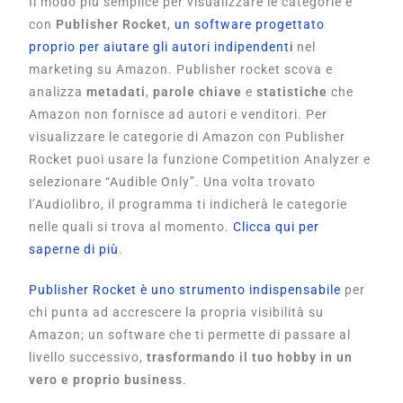
Il modo più semplice per visualizzare le categorie è
con
Publisher Rocket
,
un software progettato
proprio per aiutare gli autori indipendenti
nel
marketing su Amazon. Publisher rocket scova e
analizza
metadati
,
parole chiave
e
statistiche
che
Amazon non fornisce ad autori e venditori. Per
visualizzare le categorie di Amazon con Publisher
Rocket puoi usare la funzione Competition Analyzer e
selezionare “Audible Only”. Una volta trovato
l’Audiolibro, il programma ti indicherà le categorie
nelle quali si trova al momento.
Clicca qui per
saperne di più
.
P
ublisher Rocket è uno strumento indispensabile
per
chi punta ad accrescere la propria visibilità su
Amazon; un software che ti permette di passare al
livello successivo,
trasformando il tuo hobby in un
vero e proprio business
.