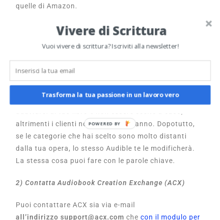
quelle di Amazon.
Vivere di Scrittura
1) Scegli le categorie più adatte
Vuoi vivere di scrittura? Iscriviti alla newsletter!
Per scegliere le categorie che più ti convengono –
ovvero quelle dove la concorrenza è più bassa e hai
più probabilità di finire in alto nella ricerca – puoi
utilizzare Publisher Rocket
, cliccando sulla funzione
Trasforma la tua passione in un lavoro vero
Solo Audible. Naturalmente, le categorie devono
adattarsi al tuo libro e non essere scelte a caso,
altrimenti i clienti non lo acquisteranno. Dopotutto,
POWERED BY
se le categorie che hai scelto sono molto distanti
dalla tua opera, lo stesso Audible te le modificherà.
La stessa cosa puoi fare con le parole chiave.
2) Contatta
Audiobook Creation Exchange (ACX)
Puoi
contattare ACX sia via e-mail
all’indirizzo
support@acx.com
che
con il modulo per