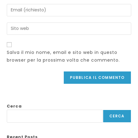
tuo
Inserisci
nome
il
o
tuo
Inserisci
nome
indirizzo
l'URL
utente
email
del
per
per
sito
commentare
Salva il mio nome, email e sito web in questo
commentare
web
browser per la prossima volta che commento.
(facoltativo)
Cerca
CERCA
Recent Posts