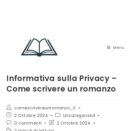
Menu
Informativa sulla Privacy –
Come scrivere un romanzo
Autore
comescrivereunromanzo_it
dell'articolo:
Articolo
Categoria
2 Ottobre 2024
Uncategorized
pubblicato:
dell'articolo:
Commenti
Ultima
0 commenti
2 Ottobre 2024
dell'articolo:
modifica
Tempo
2 minuti di lettura