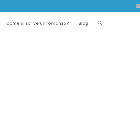
Come si scrive un romanzo?
Blog
Attiva/disattiva
la
ricerca
sul
sito
web