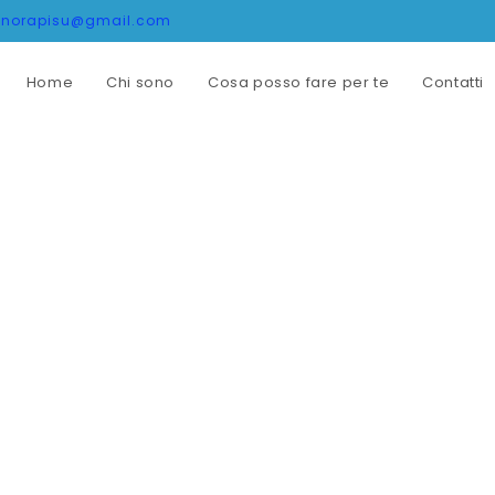
onorapisu@gmail.com
Home
Chi sono
Cosa posso fare per te
Contatti