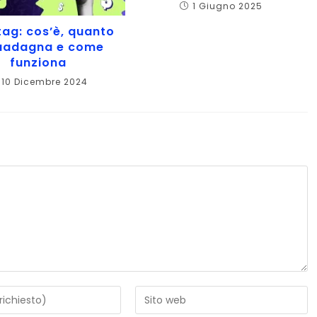
1 Giugno 2025
ag: cos’è, quanto
guadagna e come
funziona
10 Dicembre 2024
i
Inserisci
l'URL