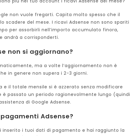
no più nel tuo account i ricavi Adsense del mese?
gle non vuole fregarti. Capita molto spesso che il
allo scadere del mese. I ricavi Adsense non sono spariti
mpo per assorbirli nell’importo accumulato finora,
andrà a corrisponderti.
se non si aggiornano?
maticamente, ma a volte l’aggiornamento non è
he in genere non supera i 2-3 giorni.
 e il totale mensile si è azzerato senza modificare
Se è passato un periodo ragionevolmente lungo (quindi
’assistenza di Google Adsense.
i pagamenti Adsense?
inserito i tuoi dati di pagamento e hai raggiunto la