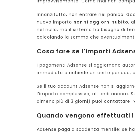
improvvisamente. Come mai non compaio
Innanzitutto, non entrare nel panico: Goo
nuovo importo
non si aggiorni subito
, 
nel nulla, ma il sistema ha bisogno di te
calcolando la somma che eventualmente 
Cosa fare se l’importi Adsen
I pagamenti Adsense si aggiornano auto
immediato e richiede un certo periodo, c
Se il tuo account Adsense non si aggiorna
l’importo complessivo, attendi ancora. 
almeno più di 3 giorni) puoi contattare l
Quando vengono effettuati 
Adsense paga a scadenza mensile: se hai 