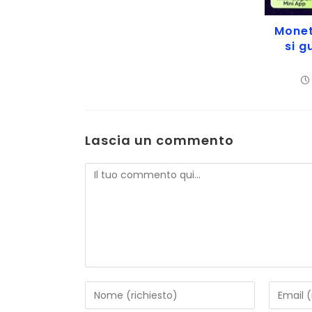
Monet
si 
Lascia un commento
Commento
Inserisci
Inserisc
il
il