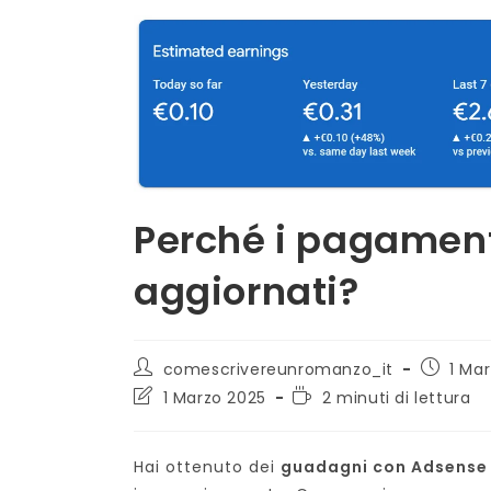
Perché i pagamen
aggiornati?
Autore
Articolo
comescrivereunromanzo_it
1 Ma
dell'articolo:
pubblica
Ultima
Tempo
1 Marzo 2025
2 minuti di lettura
modifica
di
dell'articolo:
lettura:
Hai ottenuto dei
guadagni con Adsens