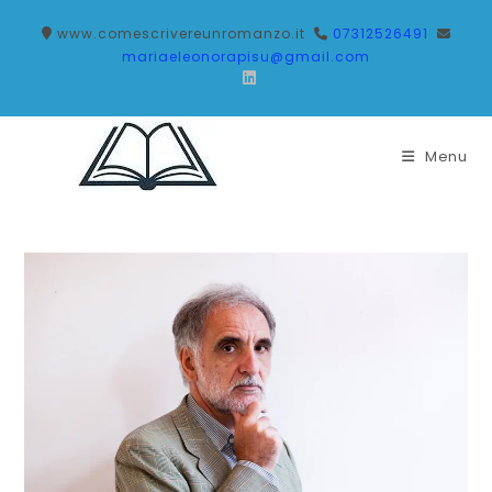
Salta
www.comescrivereunromanzo.it
07312526491
al
mariaeleonorapisu@gmail.com
contenuto
Menu