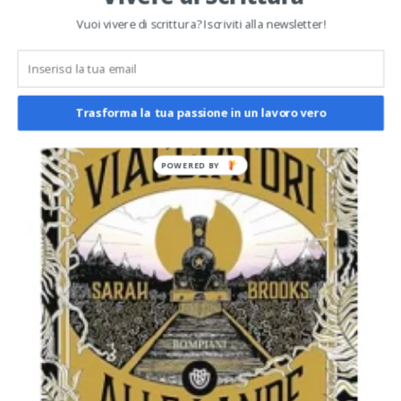
POTREBBE ANCHE PIACERTI
Vuoi vivere di scrittura? Iscriviti alla newsletter!
Trasforma la tua passione in un lavoro vero
POWERED BY