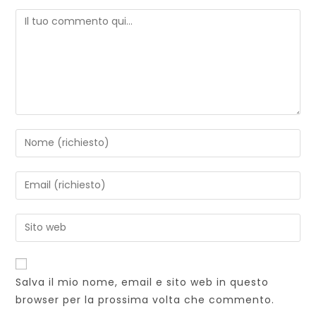
Commento
Inserisci
il
tuo
Inserisci
nome
il
o
tuo
Inserisci
nome
indirizzo
l'URL
utente
email
del
per
per
sito
commentare
Salva il mio nome, email e sito web in questo
commentare
web
browser per la prossima volta che commento.
(facoltativo)