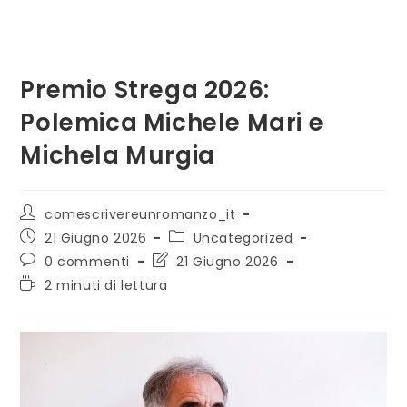
Premio Strega 2026:
Polemica Michele Mari e
Michela Murgia
Autore
comescrivereunromanzo_it
dell'articolo:
Articolo
Categoria
21 Giugno 2026
Uncategorized
pubblicato:
dell'articolo:
Commenti
Ultima
0 commenti
21 Giugno 2026
dell'articolo:
modifica
Tempo
2 minuti di lettura
dell'articolo:
di
lettura: