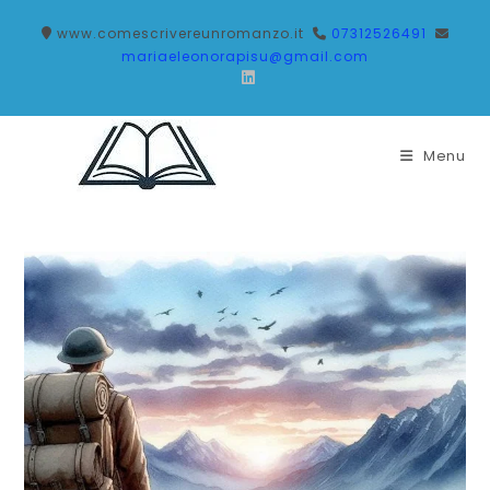
www.comescrivereunromanzo.it
07312526491
mariaeleonorapisu@gmail.com
Menu