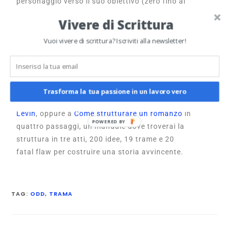
personaggio verso il suo obiettivo (zero fino al
climax è troppo poco), e inserisci
ostacoli
lungo
Vivere di Scrittura
il suo cammino per costringerlo a prendere
decisioni difficili. L’oggetto del desiderio può
Vuoi vivere di scrittura? Iscriviti alla newsletter!
cambiare, o meglio “
evolversi
” in qualcosa di
diverso, e possibilmente più ambizioso.
Se cerchi un libro sulla struttura della trama dai
Trasforma la tua passione in un lavoro vero
un’occhiata a
Scrivere un romanzo di Donna
Levin
, oppure a
Come strutturare un romanzo
in
POWERED BY
quattro passaggi, un manuale dove troverai la
struttura in tre atti, 200 idee, 19 trame e 20
fatal flaw per costruire una storia avvincente.
TAG
:
ODD
,
TRAMA