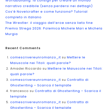
Worldbuilding: 15 consigli per creare un mondo
narrativo credibile (senza perdersi nei dettagli)
Cos’è Novelcrafter e come funziona? Tutorial
completo in italiano
The Wrestler: il viaggio dell’eroe senza lieto fine
Premio Strega 2026: Polemica Michele Mari e Michela
Murgia
Recent Comments
comescrivereunromanzo_it
su
Mettere le
Maiuscole nei Titoli: quali parole?
Amadei Riccardo
su
Mettere le Maiuscole nei Titoli:
quali parole?
comescrivereunromanzo_it
su
Contratto di
Ghostwriting – Scarica il template
francesco
su
Contratto di Ghostwriting – Scarica il
template
comescrivereunromanzo_it
su
Contratto di
Ghostwriting – Scarica il template