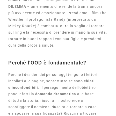
climax
, mettendo il protagonista di fronte a un
DILEMMA
– un elemento che rende la trama ancora
più avvincente ed emozionante. Prendiamo il film The
Wrestler: il protagonista Randy (interpretato da
Mickey Rourke) è combattuto tra la voglia di tornare
sul ring e la necessità di prendere in mano la sua vita,
tornare in buoni rapporti con sua figlia e prendersi
cura della propria salute.
Perché l’OOD è fondamentale?
Perché i desideri dei personaggi tengono i lettori
incollati alle pagine, soprattutto se sono
chiari
e inconfondibili
. Il perseguimento dell’obiettivo
pone infatti la
domanda drammatica
alla base
di tutta la storia: riuscirà il nostro eroe a
sconfiggere il nemico? Riuscirà a tornare a casa
e a sposare la sua fidanzata? Riuscirà a trovare