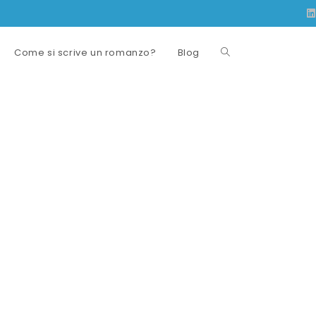
Come si scrive un romanzo?
Blog
Attiva/disattiva
la
ricerca
sul
sito
web