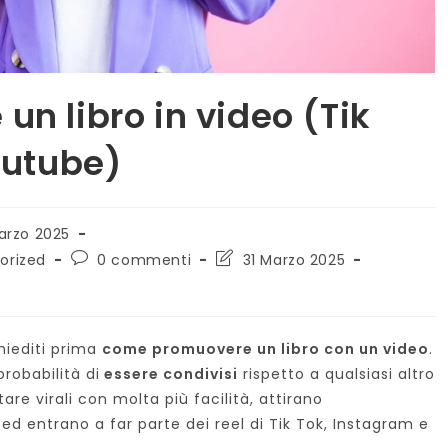
n libro in video (Tik
outube)
arzo 2025
to:
Commenti
Ultima
orized
0 commenti
31 Marzo 2025
dell'articolo:
modifica
dell'articolo:
chiediti prima
come promuovere un libro con un video
.
robabilità di
essere condivisi
rispetto a qualsiasi altro
re virali con molta più facilità, attirano
ed entrano a far parte dei reel di Tik Tok, Instagram e