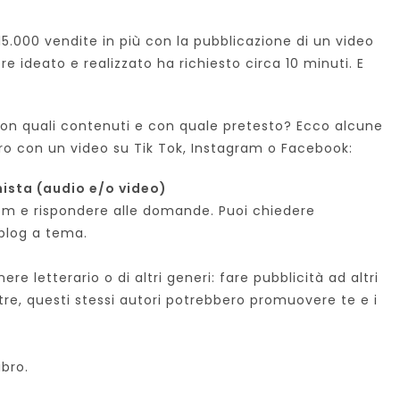
5.000 vendite in più con la pubblicazione di un video
e ideato e realizzato ha richiesto circa 10 minuti. E
on quali contenuti e con quale pretesto? Ecco alcune
voro con un video su Tik Tok, Instagram o Facebook:
nista (audio e/o video)
m e rispondere alle domande. Puoi chiedere
i blog a tema.
nere letterario o di altri generi: fare pubblicità ad altri
oltre, questi stessi autori potrebbero promuovere te e i
ibro.