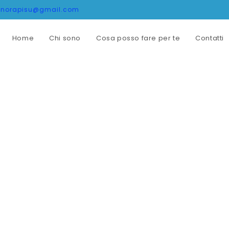
onorapisu@gmail.com
Home
Chi sono
Cosa posso fare per te
Contatti