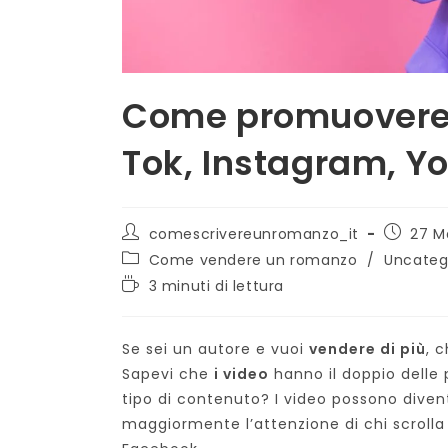
Come promuovere u
Tok, Instagram, Y
Autore
Articolo
comescrivereunromanzo_it
27 M
dell'articolo:
pubblica
Categoria
Come vendere un romanzo
/
Uncateg
dell'articolo:
Tempo
3 minuti di lettura
di
lettura:
Se sei un autore e vuoi
vendere di più
, 
Sapevi che
i video
hanno il doppio delle p
tipo di contenuto? I video possono diventa
maggiormente l’attenzione di chi scrolla 