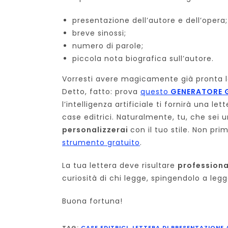
presentazione dell’autore e dell’opera;
breve sinossi;
numero di parole;
piccola nota biografica sull’autore.
Vorresti avere magicamente già pronta 
Detto, fatto: prova
questo
GENERATORE 
l’intelligenza artificiale ti fornirà una l
case editrici. Naturalmente, tu, che sei 
personalizzerai
con il tuo stile. Non pri
strumento gratuito
.
La tua lettera deve risultare
professiona
curiosità di chi legge, spingendolo a legg
Buona fortuna!
TAG
:
CASE EDITRICI
,
LETTERA DI PRESENTAZIONE