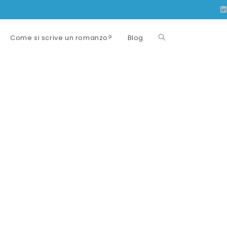
Come si scrive un romanzo?
Blog
Attiva/disattiva
la
ricerca
sul
sito
web