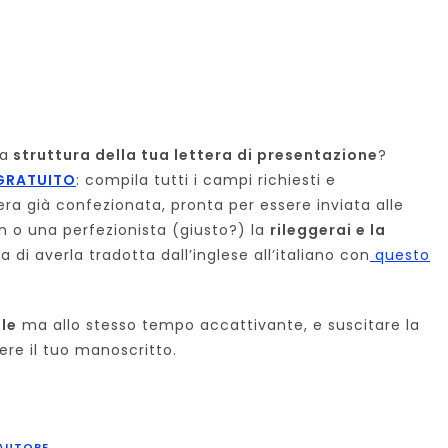
la
struttura della tua lettera di presentazione
?
GRATUITO
: compila tutti i campi richiesti e
ettera già confezionata, pronta per essere inviata alle
un o una perfezionista (giusto?) la
rileggerai e la
ma di averla tradotta dall’inglese all’italiano con
questo
le
ma allo stesso tempo accattivante, e suscitare la
ere il tuo manoscritto.
 AUTORE