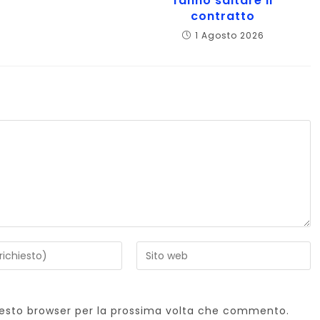
fanno saltare il
contratto
1 Agosto 2026
i
Inserisci
l'URL
del
o
sito
questo browser per la prossima volta che commento.