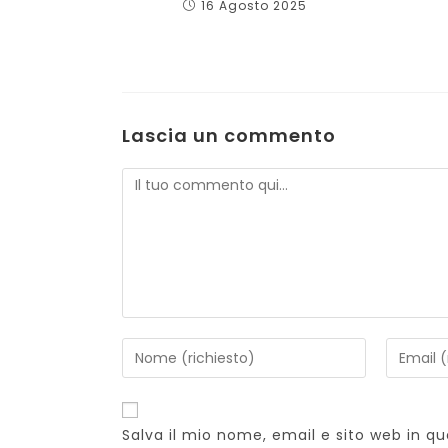
16 Agosto 2025
Lascia un commento
Commento
Inserisci
Inserisc
il
il
tuo
tuo
nome
indirizz
Salva il mio nome, email e sito web in 