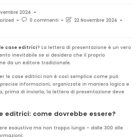
ovembre 2024
to:
Commenti
Ultima
orized
0 commenti
22 Novembre 2024
dell'articolo:
modifica
dell'articolo:
le case editrici
? La lettera di presentazione è un vero
nto inevitabile se si desidera che il proprio
e da un editore tradizionale.
er le case editrici non è così semplice come può
 precise informazioni, organizzate in maniera logica e
 prima di inviarla, la lettera di presentazione deve
e editrici: come dovrebbe essere?
ere esaustiva ma non troppo lunga – dalle 300 alle
ormazioni: