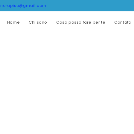
onorapisu@gmail.com
Home
Chi sono
Cosa posso fare per te
Contatti