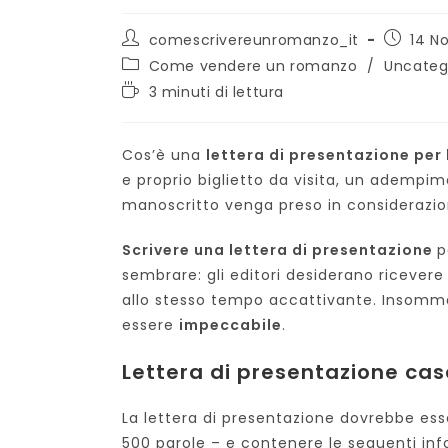
Autore
Articolo
comescrivereunromanzo_it
14 N
dell'articolo:
pubblica
Categoria
Come vendere un romanzo
/
Uncateg
dell'articolo:
Tempo
3 minuti di lettura
di
lettura:
Cos’è una
lettera di presentazione per 
e proprio biglietto da visita, un adempime
manoscritto venga preso in considerazion
Scrivere una lettera di presentazione
p
sembrare: gli editori desiderano ricevere
allo stesso tempo accattivante. Insomma,
essere
impeccabile
.
Lettera di presentazione cas
La lettera di presentazione dovrebbe ess
500 parole – e contenere le seguenti inf