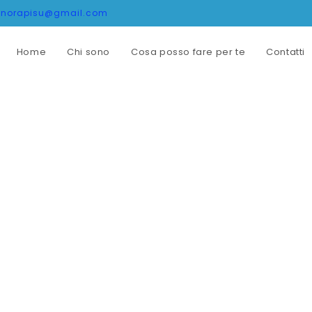
onorapisu@gmail.com
Home
Chi sono
Cosa posso fare per te
Contatti