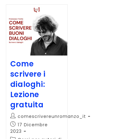
Come
scrivere i
dialoghi:
Lezione
gratuita
Autore
comescrivereunromanzo_it
dell'articolo:
Articolo
17 Dicembre
pubblicato:
2023