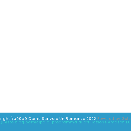
right \u00a9 Come Scrivere Un Romanzo 2022
Powered by
Get
Questo blog partecipa al programma di affiliazione Amazon EU