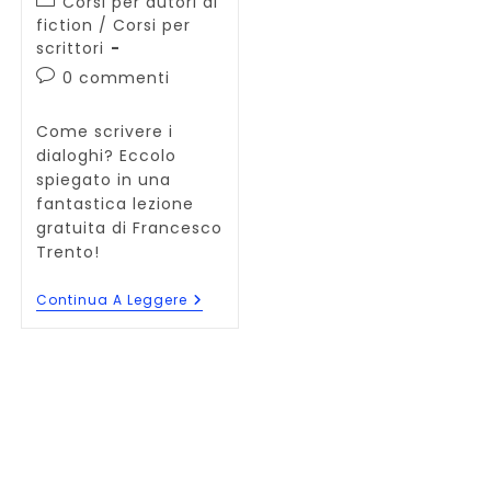
Categoria
Corsi per autori di
dell'articolo:
fiction
/
Corsi per
scrittori
Commenti
0 commenti
dell'articolo:
Come scrivere i
dialoghi? Eccolo
spiegato in una
fantastica lezione
gratuita di Francesco
Trento!
Come
Continua A Leggere
Scrivere
I
Dialoghi:
Lezione
Gratuita