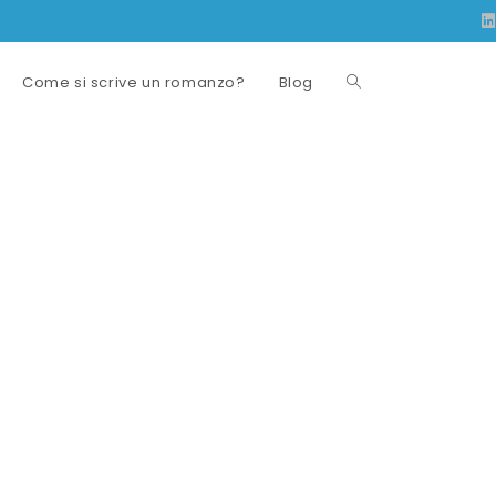
Come si scrive un romanzo?
Blog
Attiva/disattiva
la
ricerca
sul
sito
web