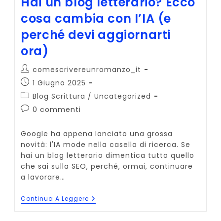
Hai un blog letterario? Ecco
Chance
(prima
cosa cambia con l’IA (e
Che
Diventi
perché devi aggiornarti
Un
Abbonamento)
ora)
Autore
comescrivereunromanzo_it
dell'articolo:
Articolo
1 Giugno 2025
pubblicato:
Categoria
Blog Scrittura
/
Uncategorized
dell'articolo:
Commenti
0 commenti
dell'articolo:
Google ha appena lanciato una grossa
novità: l'IA mode nella casella di ricerca. Se
hai un blog letterario dimentica tutto quello
che sai sulla SEO, perché, ormai, continuare
a lavorare…
Hai
Continua A Leggere
Un
Blog