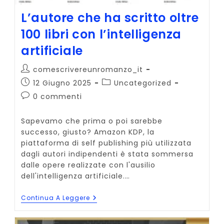
L’autore che ha scritto oltre
100 libri con l’intelligenza
artificiale
Autore
comescrivereunromanzo_it
dell'articolo:
Articolo
Categoria
12 Giugno 2025
Uncategorized
pubblicato:
dell'articolo:
Commenti
0 commenti
dell'articolo:
Sapevamo che prima o poi sarebbe
successo, giusto? Amazon KDP, la
piattaforma di self publishing più utilizzata
dagli autori indipendenti è stata sommersa
dalle opere realizzate con l'ausilio
dell'intelligenza artificiale.…
L’autore
Continua A Leggere
Che
Ha
Scritto