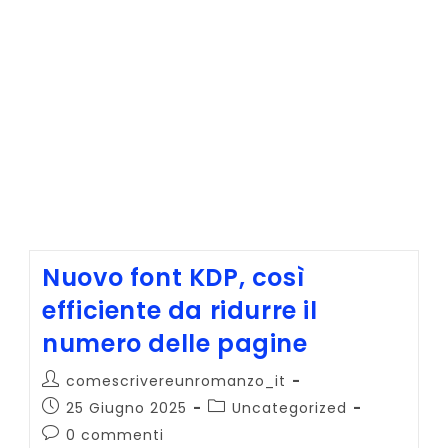
Nuovo font KDP, così
efficiente da ridurre il
numero delle pagine
Autore
comescrivereunromanzo_it
dell'articolo:
Articolo
Categoria
25 Giugno 2025
Uncategorized
pubblicato:
dell'articolo:
Commenti
0 commenti