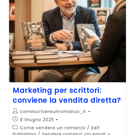
Marketing per scrittori:
conviene la vendita diretta?
Autore
comescrivereunromanzo_it
dell'articolo:
Articolo
9 Giugno 2025
pubblicato:
Categoria
Come vendere un romanzo
/
Self
dell'articolo:
Publishing
/
Vendere romanzi via email