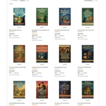
Per
La
Ricerca
Sul
Web?