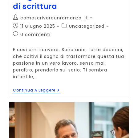
di scrittura
Autore
comescrivereunromanzo_it
dell'articolo:
Articolo
Categoria
11 Giugno 2025
Uncategorized
pubblicato:
dell'articolo:
Commenti
0 commenti
dell'articolo:
E così ami scrivere. Sono anni, forse decenni,
che coltivi il sogno di trasformare questa tua
passione in un vero lavoro, senza mai,
peraltro, prenderla sul serio. Ti sembra
infantile,…
Guida
Continua A Leggere
Completa
Al
Mestiere
Del
Ghostwriter:
Come
Vivere
Di
Scrittura