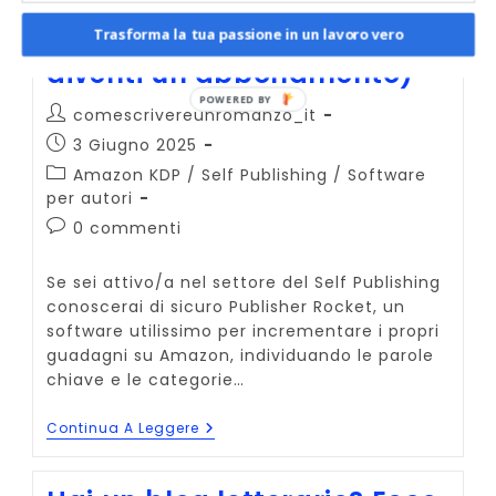
Publisher Rocket Lifetime:
ultima chance (prima che
Trasforma la tua passione in un lavoro vero
diventi un abbonamento)
Autore
comescrivereunromanzo_it
dell'articolo:
Articolo
3 Giugno 2025
pubblicato:
Categoria
Amazon KDP
/
Self Publishing
/
Software
dell'articolo:
per autori
Commenti
0 commenti
dell'articolo:
Se sei attivo/a nel settore del Self Publishing
conoscerai di sicuro Publisher Rocket, un
software utilissimo per incrementare i propri
guadagni su Amazon, individuando le parole
chiave e le categorie…
Publisher
Continua A Leggere
Rocket
Lifetime:
Ultima