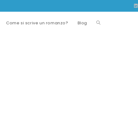
Come si scrive un romanzo?
Blog
Attiva/disattiva
la
ricerca
sul
sito
web