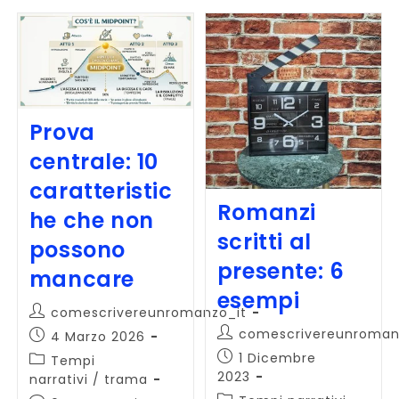
Prova
centrale: 10
caratteristic
Romanzi
he che non
scritti al
possono
presente: 6
mancare
esempi
Autore
comescrivereunromanzo_it
dell'articolo:
Autore
comescrivereunroman
Articolo
4 Marzo 2026
dell'articolo:
pubblicato:
Articolo
1 Dicembre
Categoria
Tempi
pubblicato:
2023
dell'articolo:
narrativi
/
trama
Categoria