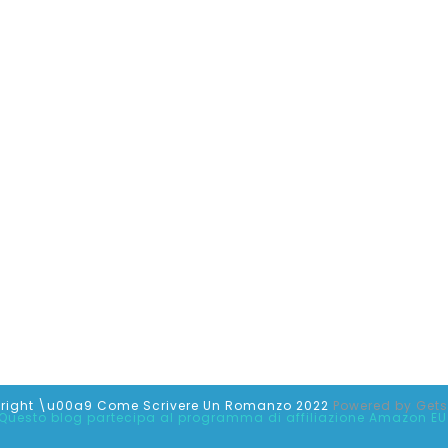
right \u00a9 Come Scrivere Un Romanzo 2022
Powered by
Get
Questo blog partecipa al programma di affiliazione Amazon EU