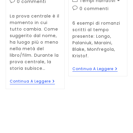
Tempi narrativi
Commenti
0 commenti
dell'articolo:
dell'articolo:
Commenti
0 commenti
dell'articolo:
La prova centrale è il
momento in cui
6 esempi di romanzi
tutto cambia. Come
scritti al tempo
suggerito dal nome,
presente: Longo,
ha luogo più o meno
Palaniuk, Maraini,
nella metà del
Blake, Monfregola,
libro/film. Durante la
Kristof.
prova centrale, la
storia subisce…
Romanzi
Continua A Leggere
Scritti
Al
Prova
Continua A Leggere
Presente
Centrale:
6
10
Esempi
Caratteristiche
Che
Non
Possono
Mancare