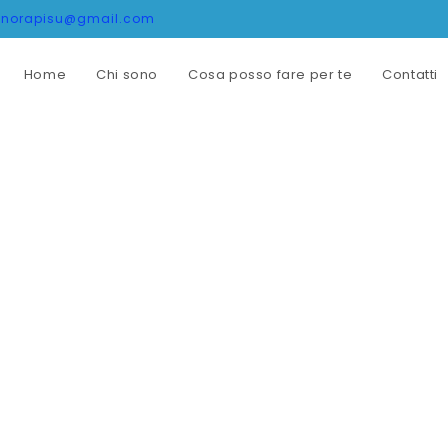
onorapisu@gmail.com
Home
Chi sono
Cosa posso fare per te
Contatti