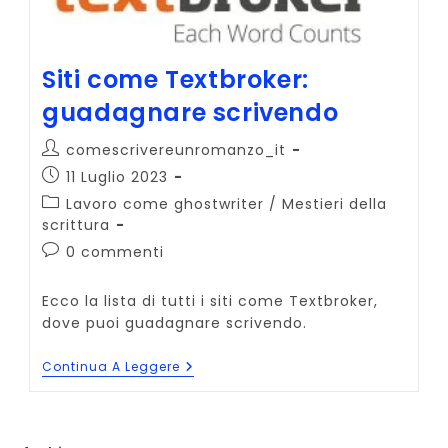
Siti come Textbroker:
guadagnare scrivendo
Autore
comescrivereunromanzo_it
dell'articolo:
Articolo
11 Luglio 2023
pubblicato:
Categoria
Lavoro come ghostwriter
/
Mestieri della
dell'articolo:
scrittura
Commenti
0 commenti
dell'articolo:
Ecco la lista di tutti i siti come Textbroker,
dove puoi guadagnare scrivendo.
Siti
Continua A Leggere
Come
Textbroker:
Guadagnare
Scrivendo