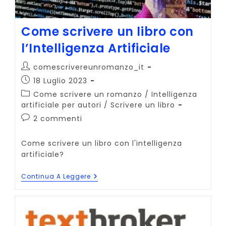
Come scrivere un libro con
l’Intelligenza Artificiale
Autore
comescrivereunromanzo_it
dell'articolo:
Articolo
18 Luglio 2023
pubblicato:
Categoria
Come scrivere un romanzo
/
Intelligenza
dell'articolo:
artificiale per autori
/
Scrivere un libro
Commenti
2 commenti
dell'articolo:
Come scrivere un libro con l'intelligenza
artificiale?
Come
Continua A Leggere
Scrivere
Un
Libro
Con
L’Intelligenza
Artificiale