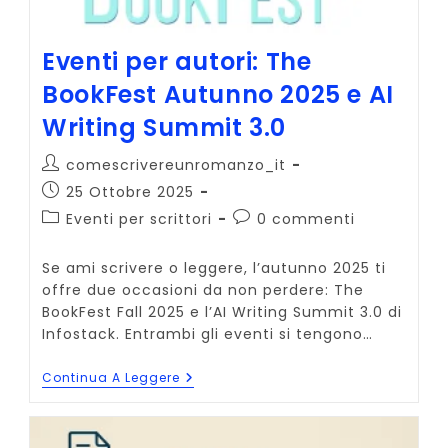
Eventi per autori: The
BookFest Autunno 2025 e AI
Writing Summit 3.0
Autore
comescrivereunromanzo_it
dell'articolo:
Articolo
25 Ottobre 2025
pubblicato:
Categoria
Commenti
Eventi per scrittori
0 commenti
dell'articolo:
dell'articolo:
Se ami scrivere o leggere, l’autunno 2025 ti
offre due occasioni da non perdere: The
BookFest Fall 2025 e l’AI Writing Summit 3.0 di
Infostack. Entrambi gli eventi si tengono…
Eventi
Continua A Leggere
Per
Autori:
The
BookFest