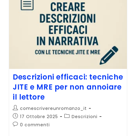
Autunno
2025
E
AI
Writing
Summit
3.0
Descrizioni efficaci: tecniche
JITE e MRE per non annoiare
il lettore
Autore
comescrivereunromanzo_it
dell'articolo:
Articolo
Categoria
17 Ottobre 2025
Descrizioni
pubblicato:
dell'articolo:
Commenti
0 commenti
dell'articolo: