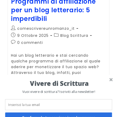
Programmi di affiliazione
per un blog letterario: 5
imperdibili
Autore
comescrivereunromanzo_it
dell'articolo:
Articolo
Categoria
9 Ottobre 2025
Blog Scrittura
pubblicato:
dell'articolo:
Commenti
0 commenti
dell'articolo:
Hai un blog letterario e stai cercando
qualche programma di affiliazione al quale
aderire per monetizzare il tuo spazio web?
Attraverso il tuo blog, infatti, puoi
raccomandare software e applicazioni…
Vivere di Scrittura
Programmi
Continua A Leggere
Vuoi vivere di scrittura? Iscriviti alla newsletter!
Di
Affiliazione
Per
Un
Blog
Archives
Letterario: