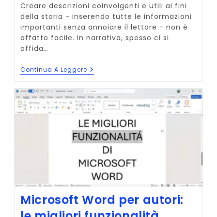
Creare descrizioni coinvolgenti e utili ai fini
della storia - inserendo tutte le informazioni
importanti senza annoiare il lettore - non è
affatto facile. In narrativa, spesso ci si
affida…
Descrizioni
Continua A Leggere
Efficaci:
Tecniche
JITE
E
MRE
Per
Non
Annoiare
Il
Lettore
Microsoft Word per autori:
le migliori funzionalità