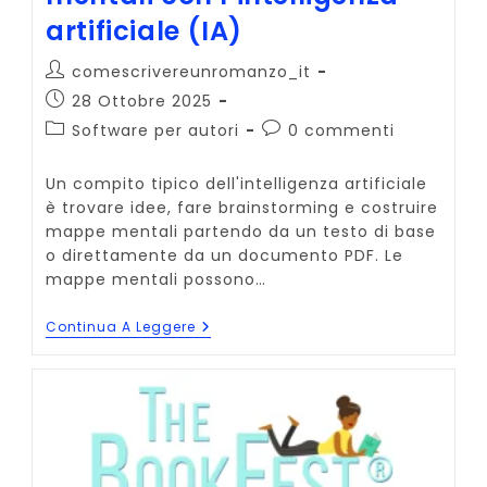
artificiale (IA)
Autore
comescrivereunromanzo_it
dell'articolo:
Articolo
28 Ottobre 2025
pubblicato:
Categoria
Commenti
Software per autori
0 commenti
dell'articolo:
dell'articolo:
Un compito tipico dell'intelligenza artificiale
è trovare idee, fare brainstorming e costruire
mappe mentali partendo da un testo di base
o direttamente da un documento PDF. Le
mappe mentali possono…
Come
Continua A Leggere
Costruire
Mappe
Mentali
Con
L’intelligenza
Artificiale
(IA)