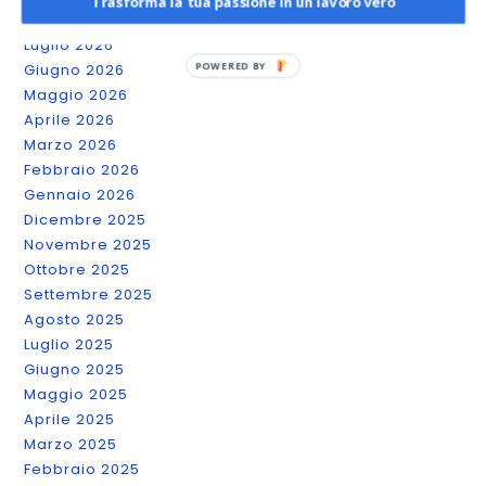
Trasforma la tua passione in un lavoro vero
5
Agosto 2026
Imperdibili
Luglio 2026
POWERED
Giugno 2026
BY
Maggio 2026
Aprile 2026
Marzo 2026
Febbraio 2026
Gennaio 2026
Dicembre 2025
Novembre 2025
Ottobre 2025
Settembre 2025
Agosto 2025
Luglio 2025
Giugno 2025
Maggio 2025
Aprile 2025
Marzo 2025
Febbraio 2025