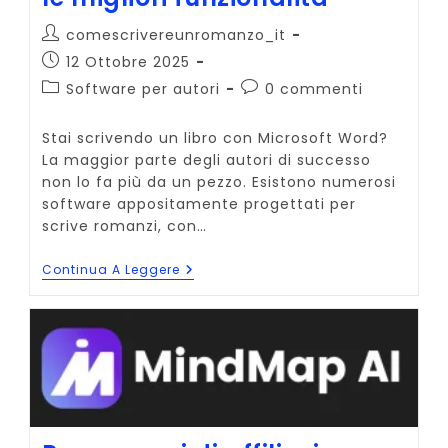
Autore
comescrivereunromanzo_it
dell'articolo:
Articolo
12 Ottobre 2025
pubblicato:
Categoria
Commenti
Software per autori
0 commenti
dell'articolo:
dell'articolo:
Stai scrivendo un libro con Microsoft Word?
La maggior parte degli autori di successo
non lo fa più da un pezzo. Esistono numerosi
software appositamente progettati per
scrive romanzi, con…
Microsoft
Continua A Leggere
Word
Per
Autori:
Le
Migliori
Funzionalità