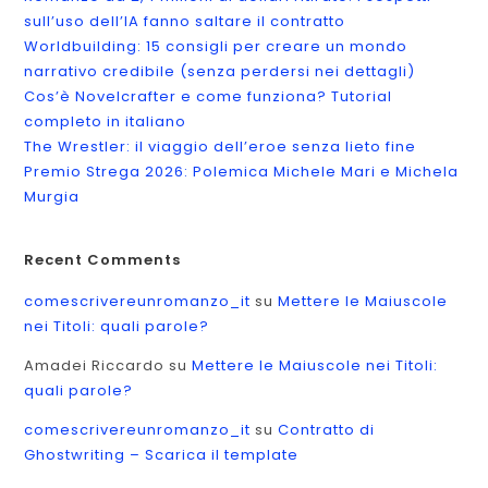
sull’uso dell’IA fanno saltare il contratto
Worldbuilding: 15 consigli per creare un mondo
narrativo credibile (senza perdersi nei dettagli)
Cos’è Novelcrafter e come funziona? Tutorial
completo in italiano
The Wrestler: il viaggio dell’eroe senza lieto fine
Premio Strega 2026: Polemica Michele Mari e Michela
Murgia
Recent Comments
comescrivereunromanzo_it
su
Mettere le Maiuscole
nei Titoli: quali parole?
Amadei Riccardo
su
Mettere le Maiuscole nei Titoli:
quali parole?
comescrivereunromanzo_it
su
Contratto di
Ghostwriting – Scarica il template