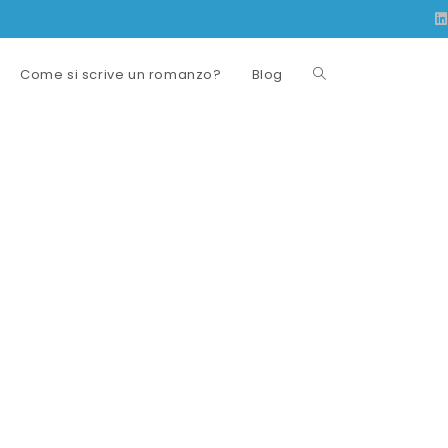
Come si scrive un romanzo?
Blog
Attiva/disattiva
la
ricerca
sul
sito
web