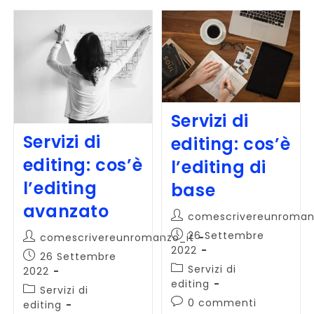
Servizi di
Servizi di
editing: cos’è
editing: cos’è
l’editing di
l’editing
base
avanzato
Autore
comescrivereunroman
dell'articolo:
Articolo
26 Settembre
Autore
comescrivereunromanzo_it
pubblicato:
2022
dell'articolo:
Articolo
26 Settembre
Categoria
Servizi di
pubblicato:
2022
dell'articolo:
editing
Categoria
Servizi di
Commenti
0 commenti
dell'articolo:
editing