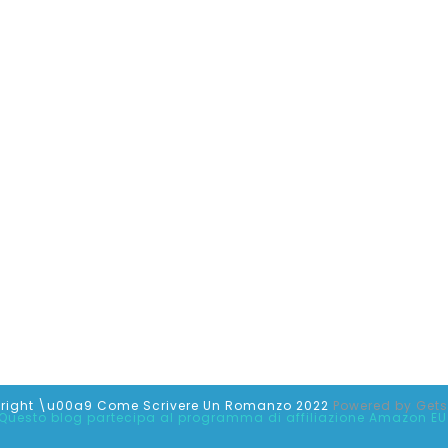
right \u00a9 Come Scrivere Un Romanzo 2022
Powered by
Get
Questo blog partecipa al programma di affiliazione Amazon EU