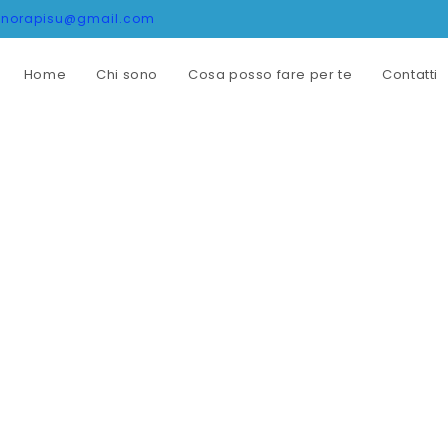
onorapisu@gmail.com
Home
Chi sono
Cosa posso fare per te
Contatti