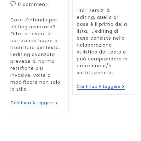
dell'articolo:
Commenti
0 commenti
Tra i servizi di
dell'articolo:
editing, quello di
Cosa s'intende per
base è il primo della
editing avanzato?
lista. L'editing di
Oltre al lavoro di
base consiste nella
correzione bozze e
rielaborazione
riscrittura del testo,
stilistica del testo e
l'editing avanzato
può comprendere la
prevede di norma
rimozione e/o
rettifiche più
sostituzione di…
invasive, volte a
modificare non solo
Servizi
Continua A Leggere
lo stile…
Di
Editing:
Cos’è
Servizi
Continua A Leggere
L’editing
Di
Di
Editing:
Base
Cos’è
L’editing
Avanzato