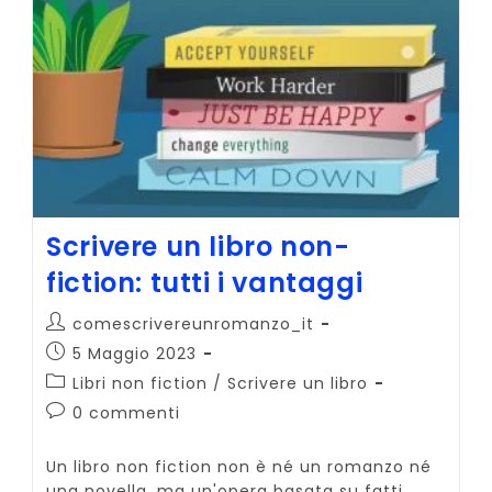
In
Un
Romanzo
Scrivere un libro non-
fiction: tutti i vantaggi
Autore
comescrivereunromanzo_it
dell'articolo:
Articolo
5 Maggio 2023
pubblicato:
Categoria
Libri non fiction
/
Scrivere un libro
dell'articolo:
Commenti
0 commenti
dell'articolo:
Un libro non fiction non è né un romanzo né
una novella, ma un'opera basata su fatti