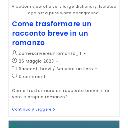
A bottom view of a very large dictionary. Isolated
against a pure white background.
Come trasformare un
racconto breve in un
romanzo
Autore
comescrivereunromanzo_it
dell'articolo:
Articolo
26 Maggio 2023
pubblicato:
Categoria
Racconti brevi
/
Scrivere un libro
dell'articolo:
Commenti
0 commenti
dell'articolo:
Come trasformare un racconto breve in un
vero e proprio romanzo?
Come
Continua A Leggere
Trasformare
Un
Racconto
Breve