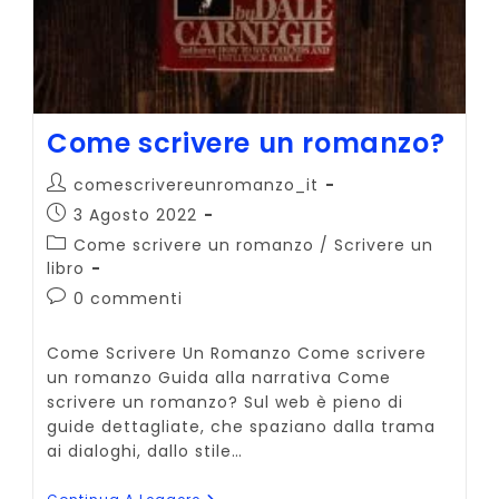
Come scrivere un romanzo?
Autore
comescrivereunromanzo_it
dell'articolo:
Articolo
3 Agosto 2022
pubblicato:
Categoria
Come scrivere un romanzo
/
Scrivere un
dell'articolo:
libro
Commenti
0 commenti
dell'articolo:
Come Scrivere Un Romanzo Come scrivere
un romanzo Guida alla narrativa Come
scrivere un romanzo? Sul web è pieno di
guide dettagliate, che spaziano dalla trama
ai dialoghi, dallo stile…