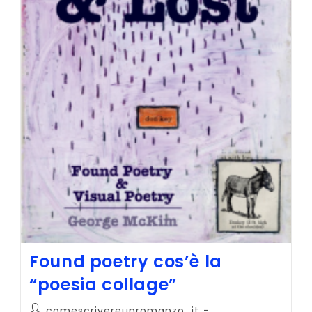
Found poetry cos’è la
“poesia collage”
Autore
comescrivereunromanzo_it