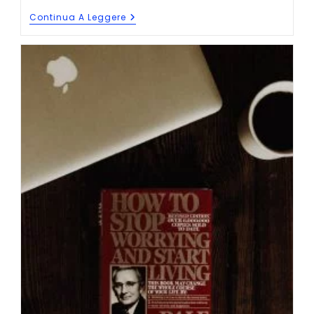
Come
Continua A Leggere
Scrivere
(ancora)
Più
In
Fretta
Il
Tuo
Libro