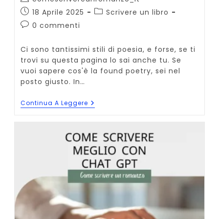
dell'articolo:
Articolo
Categoria
18 Aprile 2025
Scrivere un libro
pubblicato:
dell'articolo:
Commenti
0 commenti
dell'articolo:
Ci sono tantissimi stili di poesia, e forse, se ti
trovi su questa pagina lo sai anche tu. Se
vuoi sapere cos'è la found poetry, sei nel
posto giusto. In…
Found
Continua A Leggere
Poetry
Cos’è
La
“poesia
Collage”