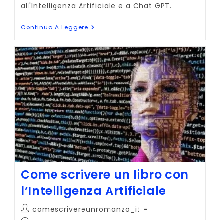
all'Intelligenza Artificiale e a Chat GPT.
Come
Continua A Leggere
Scrivere
Meglio
Con
Chat
GPT
Come scrivere un libro con
l’Intelligenza Artificiale
Autore
comescrivereunromanzo_it
dell'articolo: