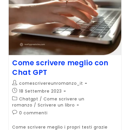
Come scrivere meglio con
Chat GPT
Autore
comescrivereunromanzo_it
dell'articolo:
Articolo
18 Settembre 2023
pubblicato:
Categoria
Chatgpt
/
Come scrivere un
dell'articolo:
romanzo
/
Scrivere un libro
Commenti
0 commenti
dell'articolo:
Come scrivere meglio i propri testi grazie