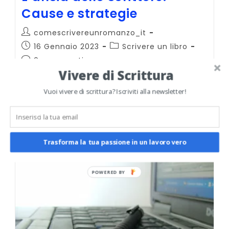
Cause e strategie
Autore
comescrivereunromanzo_it
dell'articolo:
Articolo
Categoria
16 Gennaio 2023
Scrivere un libro
pubblicato:
dell'articolo:
Commenti
0 commenti
dell'articolo:
Vivere di Scrittura
L’ansia dello scrittore è più frequente di
Vuoi vivere di scrittura? Iscriviti alla newsletter!
quanto pensiamo e a volte può essere
schiacciante. Come combatterla? Ecco
qualche strategia.
L’ansia
Continua A Leggere
Trasforma la tua passione in un lavoro vero
Dello
Scrittore.
Cause
E
Strategie