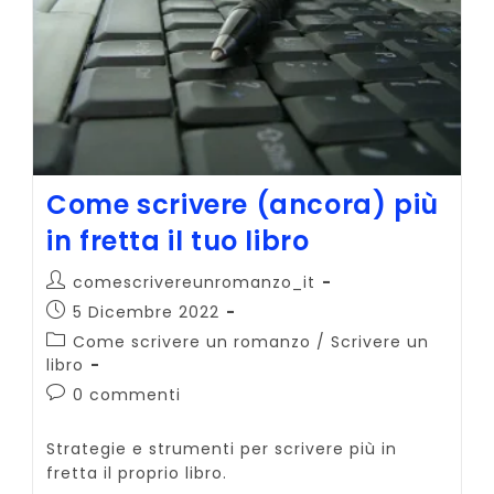
Come scrivere (ancora) più
in fretta il tuo libro
Autore
comescrivereunromanzo_it
dell'articolo:
Articolo
5 Dicembre 2022
pubblicato:
Categoria
Come scrivere un romanzo
/
Scrivere un
dell'articolo:
libro
Commenti
0 commenti
dell'articolo:
Strategie e strumenti per scrivere più in
fretta il proprio libro.