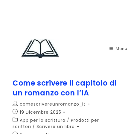
Menu
Come scrivere il capitolo di
un romanzo con l’IA
Autore
comescrivereunromanzo_it
dell'articolo:
Articolo
19 Dicembre 2025
pubblicato:
Categoria
App per la scrittura
/
Prodotti per
dell'articolo:
scrittori
/
Scrivere un libro