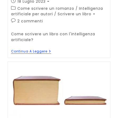
Articolo
18 Luglio 2023
pubblicato:
Categoria
Come scrivere un romanzo
/
Intelligenza
dell'articolo:
artificiale per autori
/
Scrivere un libro
Commenti
2 commenti
dell'articolo:
Come scrivere un libro con l'intelligenza
artificiale?
Come
Continua A Leggere
Scrivere
Un
Libro
Con
L’Intelligenza
Artificiale