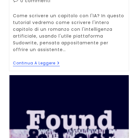
Commenti
0 commenti
dell'articolo:
Come scrivere un capitolo con l'IA? In questo
tutorial vedremo come scrivere l'intero
capitolo di un romanzo con l'intelligenza
artificiale, usando l'utile piattaforma
Sudowrite, pensata appositamente per
offrire un assistente…
Come
Continua A Leggere
Scrivere
Il
Capitolo
Di
Un
Romanzo
Con
L’IA