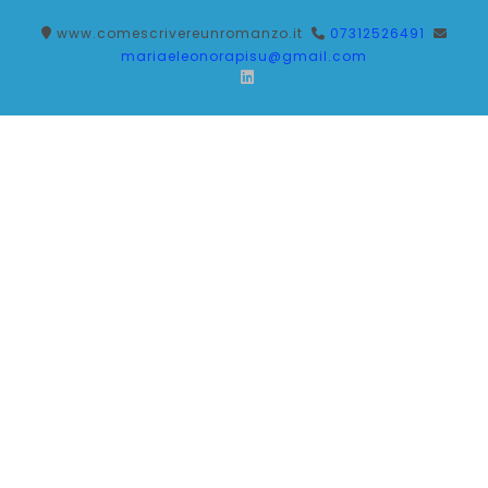
Salta
www.comescrivereunromanzo.it
07312526491
al
mariaeleonorapisu@gmail.com
contenuto