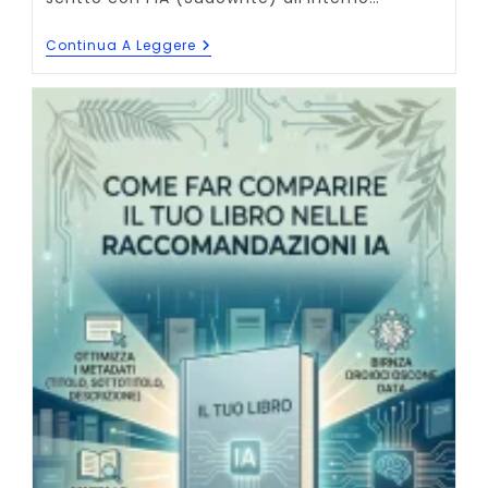
Primo
Continua A Leggere
Capitolo
Scritto
Con
L’IA
(dal
Canale
Vivere
Di
Scrittura)