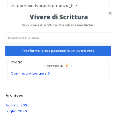
Autore
comescrivereunromanzo_it
dell'articolo:
Articolo
11 Aprile 2026
Vivere di Scrittura
pubblicato:
Categoria
Come vendere un romanzo
dell'articolo:
Vuoi vivere di scrittura? Iscriviti alla newsletter!
Commenti
0 commenti
dell'articolo:
Negli ultimi mesi molti autori si sono chiesti
se sia possibile far apparire i propri libri nelle
raccomandazioni generate dall’intelligenza
Trasforma la tua passione in un lavoro vero
artificiale. La risposta breve è sì, ma non nel
modo…
Come
Continua A Leggere
Far
Comparire
Il
Tuo
Libro
Archives
Nelle
Raccomandazioni
Agosto 2026
Dell’AI
(ChatGPT,
Luglio 2026
Gemini,