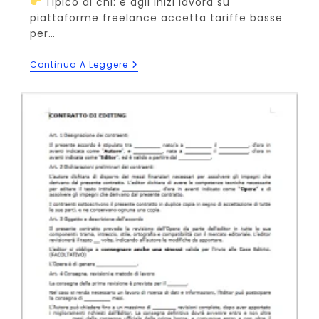
Tipico di chi: è agli inizi lavora su
piattaforme freelance accetta tariffe basse
per…
Il
Continua A Leggere
Guadagno
Di
Un
Ghostwriter
In
Italia
È
Puramente
Arbitrario