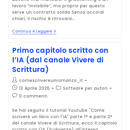
lavoro “invisibile”, ma proprio per questo
serve un contratto solido.Senza accordi
chiari, il rischio è ritrovarsi…
3
Continua A Leggere
Cose
Che
Non
Primo capitolo scritto con
Devono
Mancare
l’IA (dal canale Vivere di
Nel
Contratto
Scrittura)
Di
Ghostwriting
Autore
comescrivereunromanzo_it
dell'articolo:
Articolo
Categoria
13 Aprile 2026
Software per autori
pubblicato:
dell'articolo:
Commenti
0 commenti
dell'articolo:
Se hai seguito il tutorial Youtube "Come
scrivere un libro con l'IA" parte 1° e parte 2°
del canale Vivere di Scrittura, ecco il capitolo
scritto con l'IA (Sudowrite) all'interno…