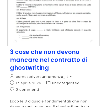
3 cose che non devono
mancare nel contratto di
ghostwriting
Autore
comescrivereunromanzo_it
dell'articolo:
Articolo
Categoria
17 Aprile 2026
Uncategorized
pubblicato:
dell'articolo:
Commenti
0 commenti
dell'articolo:
Ecco le 3 clausole fondamentali che non
devono mai mancare. Il ghostwriting è un