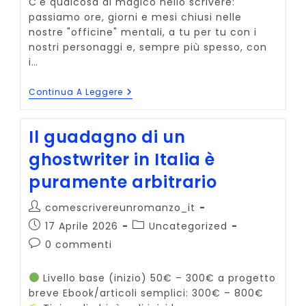
C'è qualcosa di magico nello scrivere:
passiamo ore, giorni e mesi chiusi nelle
nostre "officine" mentali, a tu per tu con i
nostri personaggi e, sempre più spesso, con
i…
The
Continua A Leggere
Self
Publishing
Show
Il guadagno di un
2026:
Sponsor
ghostwriter in Italia è
Scrivener
puramente arbitrario
Autore
comescrivereunromanzo_it
dell'articolo:
Articolo
Categoria
17 Aprile 2026
Uncategorized
pubblicato:
dell'articolo:
Commenti
0 commenti
dell'articolo:
Livello base (inizio) 50€ – 300€ a progetto
breve Ebook/articoli semplici: 300€ – 800€