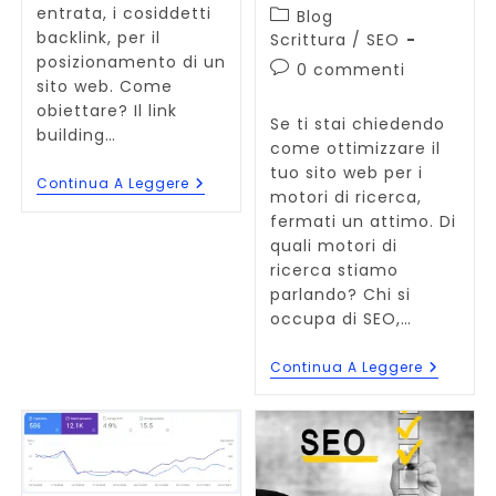
entrata, i cosiddetti
Categoria
Blog
dell'articolo:
backlink, per il
Scrittura
/
SEO
posizionamento di un
Commenti
0 commenti
sito web. Come
dell'articolo:
obiettare? Il link
Se ti stai chiedendo
building…
come ottimizzare il
tuo sito web per i
Link
Continua A Leggere
motori di ricerca,
Building,
Com’è
fermati un attimo. Di
E
quali motori di
Come
ricerca stiamo
Farlo
Velocemente
parlando? Chi si
occupa di SEO,…
Ricerch
Continua A Leggere
Vocali:
Come
Ottimiz
Contenu
Per
Alexa,
Siri