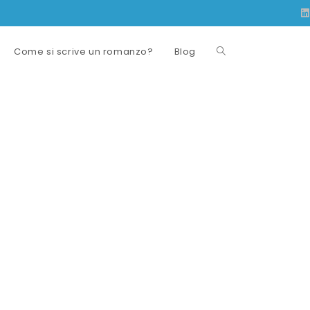
Come si scrive un romanzo?
Blog
Attiva/disattiva
la
ricerca
sul
sito
web