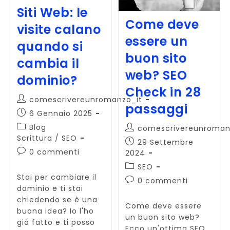
E
Siti Web: le
Google
Come deve
Voice
visite calano
essere un
quando si
buon sito
cambia il
web? SEO
dominio?
Check in 28
Autore
comescrivereunromanzo_it
passaggi
dell'articolo:
Articolo
6 Gennaio 2025
pubblicato:
Categoria
Autore
Blog
comescrivereunroman
dell'articolo:
dell'articolo:
Scrittura
/
SEO
Articolo
29 Settembre
Commenti
pubblicato:
0 commenti
2024
dell'articolo:
Categoria
SEO
dell'articolo:
Stai per cambiare il
Commenti
0 commenti
dominio e ti stai
dell'articolo:
chiedendo se è una
Come deve essere
buona idea? Io l'ho
un buon sito web?
già fatto e ti posso
Ecco un'ottima SEO