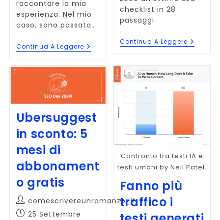
raccontare la mia
checklist in 28
esperienza. Nel mio
passaggi.
caso, sono passata…
Come
Continua A Leggere
Siti
Continua A Leggere
Deve
Web:
Essere
Le
Un
Visite
Buon
Calano
Sito
Quando
Web?
Si
SEO
Cambia
Check
Il
In
Ubersuggest
Dominio?
28
Passagg
in sconto: 5
mesi di
Confronto tra testi IA e
abbonament
testi umani by Neil Patel.
o gratis
Fanno più
traffico i
Autore
comescrivereunromanzo_it
dell'articolo:
Articolo
25 Settembre
testi generati