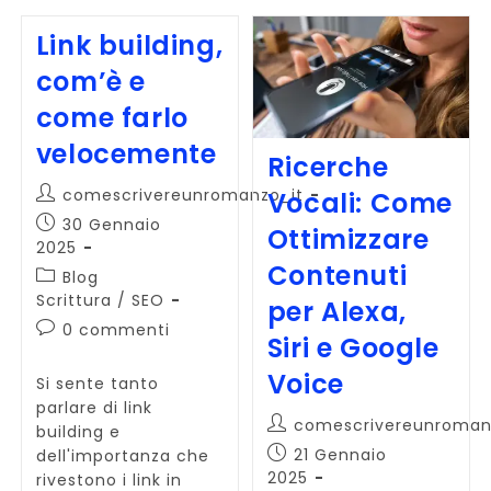
Link building,
com’è e
come farlo
velocemente
Ricerche
Autore
comescrivereunromanzo_it
Vocali: Come
dell'articolo:
Articolo
30 Gennaio
Ottimizzare
pubblicato:
2025
Contenuti
Categoria
Blog
dell'articolo:
Scrittura
/
SEO
per Alexa,
Commenti
0 commenti
Siri e Google
dell'articolo:
Voice
Si sente tanto
parlare di link
Autore
comescrivereunroman
building e
dell'articolo:
Articolo
21 Gennaio
dell'importanza che
pubblicato:
2025
rivestono i link in