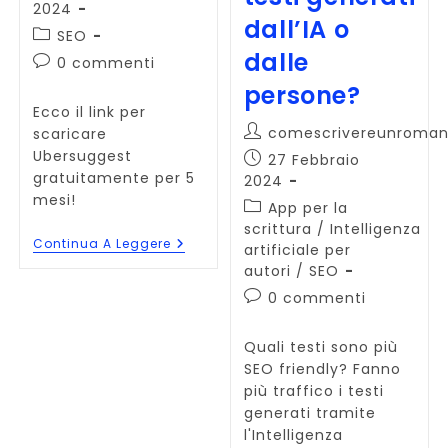
pubblicato:
2024
dall’IA o
Categoria
SEO
dell'articolo:
dalle
Commenti
0 commenti
dell'articolo:
persone?
Ecco il link per
Autore
comescrivereunroman
scaricare
dell'articolo:
Ubersuggest
Articolo
27 Febbraio
gratuitamente per 5
pubblicato:
2024
mesi!
Categoria
App per la
dell'articolo:
scrittura
/
Intelligenza
Ubersuggest
Continua A Leggere
artificiale per
In
autori
/
SEO
Sconto:
5
Commenti
0 commenti
Mesi
dell'articolo:
Di
Abbonamento
Quali testi sono più
Gratis
SEO friendly? Fanno
più traffico i testi
generati tramite
l'Intelligenza