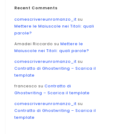
Recent Comments
comescrivereunromanzo_it
su
Mettere le Maiuscole nei Titoli: quali
parole?
Amadei Riccardo
su
Mettere le
Maiuscole nei Titoli: quali parole?
comescrivereunromanzo_it
su
Contratto di Ghostwriting – Scarica il
template
francesco
su
Contratto di
Ghostwriting – Scarica il template
e
comescrivereunromanzo_it
su
Contratto di Ghostwriting – Scarica il
zare
template
ti