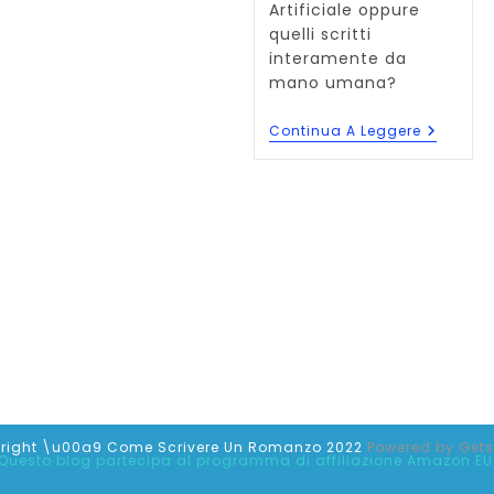
Artificiale oppure
quelli scritti
interamente da
mano umana?
Fanno
Continua A Leggere
Più
Traffico
I
Testi
Generat
Dall’IA
O
Dalle
Persone
right \u00a9 Come Scrivere Un Romanzo 2022
Powered by
Get
Questo blog partecipa al programma di affiliazione Amazon EU