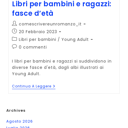
Libri per bambini e ragazzi:
fasce d’età
Autore
comescrivereunromanzo_it
dell'articolo:
Articolo
20 Febbraio 2023
pubblicato:
Categoria
Libri per bambini
/
Young Adult
dell'articolo:
Commenti
0 commenti
dell'articolo:
I libri per bambini e ragazzi si suddividono in
diverse fasce d'età, dagli albi illustrati ai
Young Adult.
Libri
Continua A Leggere
Per
Bambini
E
Ragazzi:
Fasce
Archives
D’età
Agosto 2026
Luglio 2026