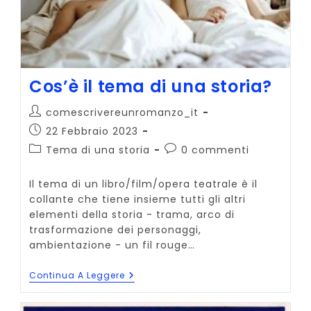
Cos’è il tema di una storia?
Autore
comescrivereunromanzo_it
dell'articolo:
Articolo
22 Febbraio 2023
pubblicato:
Categoria
Commenti
Tema di una storia
0 commenti
dell'articolo:
dell'articolo:
Il tema di un libro/film/opera teatrale è il
collante che tiene insieme tutti gli altri
elementi della storia - trama, arco di
trasformazione dei personaggi,
ambientazione - un fil rouge…
Cos’è
Continua A Leggere
Il
Tema
Di