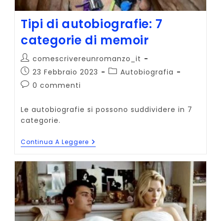
Tipi di autobiografie: 7
categorie di memoir
Autore
comescrivereunromanzo_it
dell'articolo:
Articolo
Categoria
23 Febbraio 2023
Autobiografia
pubblicato:
dell'articolo:
Commenti
0 commenti
dell'articolo:
Le autobiografie si possono suddividere in 7
categorie.
Tipi
Continua A Leggere
Di
Autobiografie:
7
Categorie
Di
Memoir