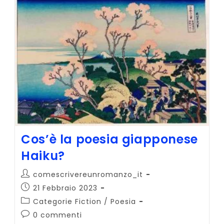
Una
Storia?
Cos’è la poesia giapponese
Haiku?
Autore
comescrivereunromanzo_it
dell'articolo:
Articolo
21 Febbraio 2023
pubblicato:
Categoria
Categorie Fiction
/
Poesia
dell'articolo:
Commenti
0 commenti