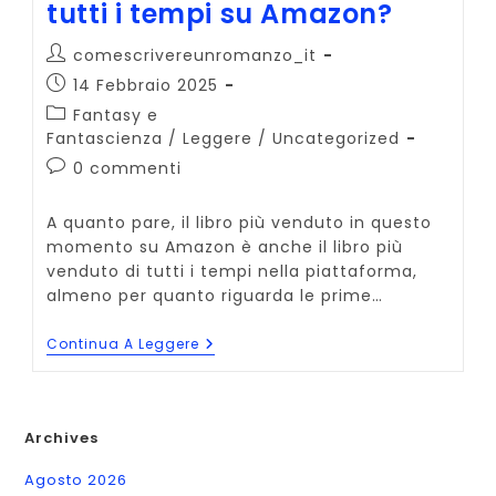
tutti i tempi su Amazon?
Autore
comescrivereunromanzo_it
dell'articolo:
Articolo
14 Febbraio 2025
pubblicato:
Categoria
Fantasy e
dell'articolo:
Fantascienza
/
Leggere
/
Uncategorized
Commenti
0 commenti
dell'articolo:
A quanto pare, il libro più venduto in questo
momento su Amazon è anche il libro più
venduto di tutti i tempi nella piattaforma,
almeno per quanto riguarda le prime…
Qual
Continua A Leggere
È
Il
Libro
Più
Venduto
Archives
Di
Tutti
Agosto 2026
I