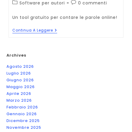
pubblicato:
Categoria
Commenti
Software per autori
0 commenti
dell'articolo:
dell'articolo:
Un tool gratuito per contare le parole online!
Conta
Continua A Leggere
Parole
Gratuito
Online
Archives
Agosto 2026
Luglio 2026
Giugno 2026
Maggio 2026
Aprile 2026
Marzo 2026
Febbraio 2026
Gennaio 2026
Dicembre 2025
Novembre 2025