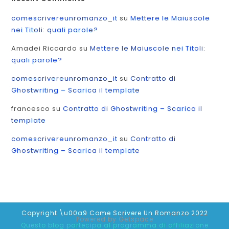
comescrivereunromanzo_it
su
Mettere le Maiuscole
nei Titoli: quali parole?
Amadei Riccardo
su
Mettere le Maiuscole nei Titoli:
quali parole?
comescrivereunromanzo_it
su
Contratto di
Ghostwriting – Scarica il template
francesco
su
Contratto di Ghostwriting – Scarica il
template
comescrivereunromanzo_it
su
Contratto di
Ghostwriting – Scarica il template
Copyright \u00a9 Come Scrivere Un Romanzo 2022
Powered by
Getspace
Questo blog partecipa al programma di affiliazione