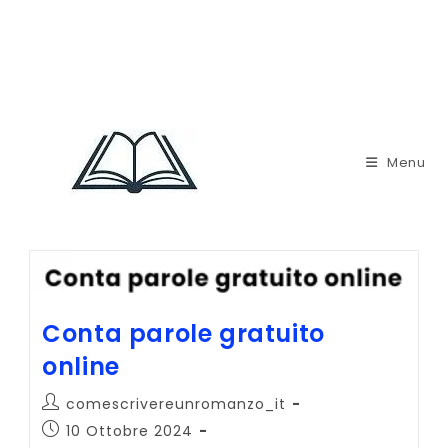
Menu
Conta parole gratuito
online
Autore
comescrivereunromanzo_it
dell'articolo:
Articolo
10 Ottobre 2024