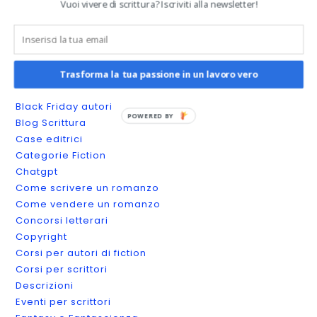
Vuoi vivere di scrittura? Iscriviti alla newsletter!
Categories
Amazon KDP
Annunci di lavoro
App per la scrittura
Trasforma la tua passione in un lavoro vero
Autobiografia
Black Friday autori
POWERED BY
Blog Scrittura
Case editrici
Categorie Fiction
Chatgpt
Come scrivere un romanzo
Come vendere un romanzo
Concorsi letterari
Copyright
Corsi per autori di fiction
Corsi per scrittori
Descrizioni
Eventi per scrittori