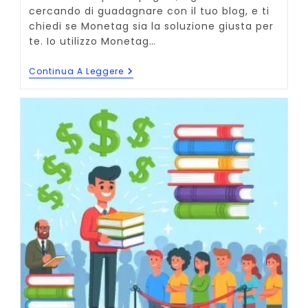
cercando di guadagnare con il tuo blog, e ti
chiedi se Monetag sia la soluzione giusta per
te. Io utilizzo Monetag…
Monetag:
Continua A Leggere
Cos’è,
Quanto
Si
Guadagna
E
Come
Funziona