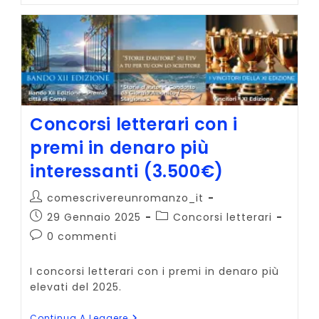
O
Monetag?
L’alternativa
Che
Non
Ti
Aspetti
Concorsi letterari con i
premi in denaro più
interessanti (3.500€)
Autore
comescrivereunromanzo_it
dell'articolo:
Articolo
Categoria
29 Gennaio 2025
Concorsi letterari
pubblicato:
dell'articolo:
Commenti
0 commenti
dell'articolo:
I concorsi letterari con i premi in denaro più
elevati del 2025.
Concorsi
Continua A Leggere