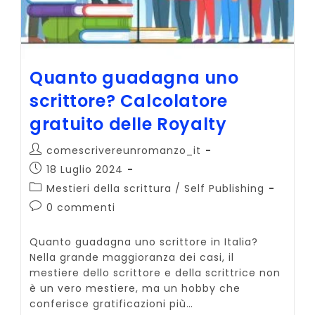
Quanto guadagna uno
scrittore? Calcolatore
gratuito delle Royalty
Autore
comescrivereunromanzo_it
dell'articolo:
Articolo
18 Luglio 2024
pubblicato:
Categoria
Mestieri della scrittura
/
Self Publishing
dell'articolo:
Commenti
0 commenti
dell'articolo:
Quanto guadagna uno scrittore in Italia?
Nella grande maggioranza dei casi, il
mestiere dello scrittore e della scrittrice non
è un vero mestiere, ma un hobby che
conferisce gratificazioni più…