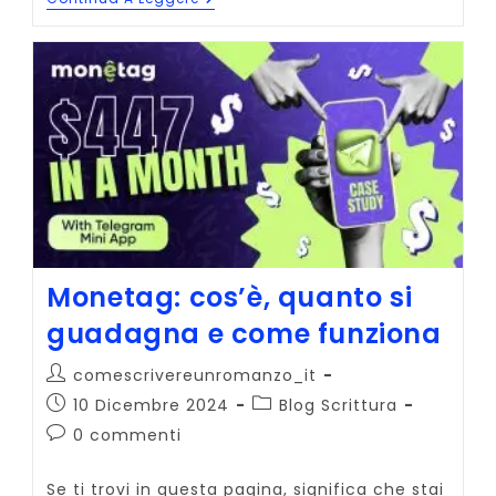
Letterari
Con
I
Premi
In
Denaro
Più
Interessanti
(3.500€)
Monetag: cos’è, quanto si
guadagna e come funziona
Autore
comescrivereunromanzo_it
dell'articolo:
Articolo
Categoria
10 Dicembre 2024
Blog Scrittura
pubblicato:
dell'articolo:
Commenti
0 commenti
dell'articolo:
Se ti trovi in questa pagina, significa che stai