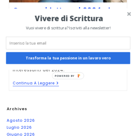
Concorsi letterari 2024 che
Vivere di Scrittura
pagano di più in denaro
Vuoi vivere di scrittura? Iscriviti alla newsletter!
Autore
comescrivereunromanzo_it
dell'articolo:
Articolo
Categoria
26 Aprile 2024
Concorsi letterari
pubblicato:
dell'articolo:
Commenti
0 commenti
dell'articolo:
Trasforma la tua passione in un lavoro vero
I concorsi letterari con premi in denaro più
interessanti del 2024.
Concorsi
Continua A Leggere
Letterari
2024
Che
Pagano
Di
Archives
Più
In
Agosto 2026
Denaro
Luglio 2026
Giugno 2026