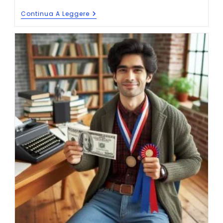
Quanto
Continua A Leggere
Guadagna
Uno
Scrittore?
Calcolatore
Gratuito
Delle
Royalty