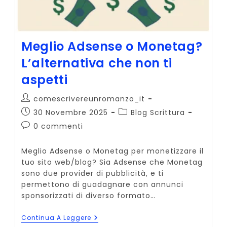
Meglio Adsense o Monetag?
L’alternativa che non ti
aspetti
Autore
comescrivereunromanzo_it
dell'articolo:
Articolo
Categoria
30 Novembre 2025
Blog Scrittura
pubblicato:
dell'articolo:
Commenti
0 commenti
dell'articolo:
Meglio Adsense o Monetag per monetizzare il
tuo sito web/blog? Sia Adsense che Monetag
sono due provider di pubblicità, e ti
permettono di guadagnare con annunci
sponsorizzati di diverso formato…
Meglio
Continua A Leggere
Adsense