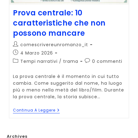
Prova centrale: 10
caratteristiche che non
possono mancare
Autore
comescrivereunromanzo_it
dell'articolo:
Articolo
4 Marzo 2026
pubblicato:
Categoria
Commenti
Tempi narrativi
/
trama
0 commenti
dell'articolo:
dell'articolo:
La prova centrale è il momento in cui tutto
cambia. Come suggerito dal nome, ha luogo
più o meno nella metà del libro/film. Durante
la prova centrale, la storia subisce…
Prova
Continua A Leggere
Centrale:
10
Caratteristiche
Che
Non
Archives