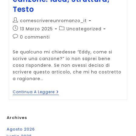
Testo
Autore
comescrivereunromanzo_it
dell'articolo:
Articolo
Categoria
13 Marzo 2025
Uncategorized
pubblicato:
dell'articolo:
Commenti
0 commenti
dell'articolo:
Se qualcuno mi chiedesse “Eddy, come si
scrive una canzone?” io non saprei bene
cosa rispondere. Se non avessi deciso di
scrivere questo articolo, che mi ha costretto
a ragionare…
Come
Continua A Leggere
Si
Scrive
Una
Canzone:
Idea,
Archives
Struttura,
Testo
Agosto 2026