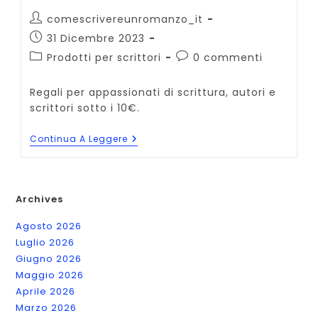
Autore
comescrivereunromanzo_it
dell'articolo:
Articolo
31 Dicembre 2023
pubblicato:
Categoria
Commenti
Prodotti per scrittori
0 commenti
dell'articolo:
dell'articolo:
Regali per appassionati di scrittura, autori e
scrittori sotto i 10€.
Regali
Continua A Leggere
Per
Appassionati
Di
Scrittura
Sotto
Archives
I
10€
Agosto 2026
Luglio 2026
Giugno 2026
Maggio 2026
Aprile 2026
Marzo 2026