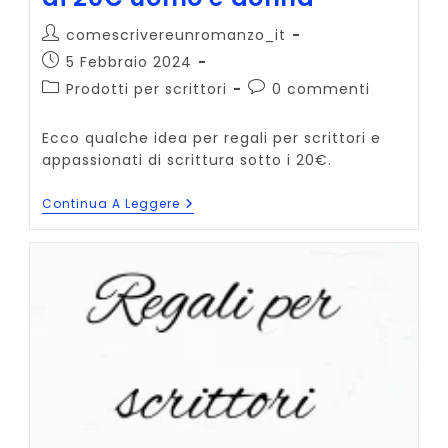
Autore
comescrivereunromanzo_it
dell'articolo:
Articolo
5 Febbraio 2024
pubblicato:
Categoria
Commenti
Prodotti per scrittori
0 commenti
dell'articolo:
dell'articolo:
Ecco qualche idea per regali per scrittori e
appassionati di scrittura sotto i 20€.
Regali
Continua A Leggere
Per
Scrittori
Dai
10€
Ai
20€
Uomo
E
Donna