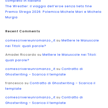
completo in italiano
The Wrestler: il viaggio dell’eroe senza lieto fine
Premio Strega 2026: Polemica Michele Mari e Michela
Murgia
Recent Comments
comescrivereunromanzo_it
su
Mettere le Maiuscole
nei Titoli: quali parole?
Amadei Riccardo
su
Mettere le Maiuscole nei Titoli:
quali parole?
comescrivereunromanzo_it
su
Contratto di
Ghostwriting – Scarica il template
francesco
su
Contratto di Ghostwriting – Scarica il
template
comescrivereunromanzo_it
su
Contratto di
Ghostwriting – Scarica il template