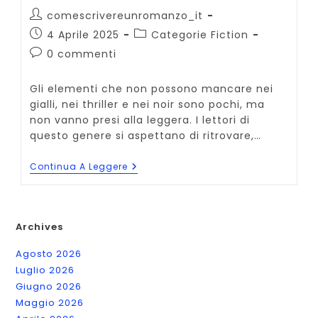
Autore
comescrivereunromanzo_it
dell'articolo:
Articolo
Categoria
4 Aprile 2025
Categorie Fiction
pubblicato:
dell'articolo:
Commenti
0 commenti
dell'articolo:
Gli elementi che non possono mancare nei
gialli, nei thriller e nei noir sono pochi, ma
non vanno presi alla leggera. I lettori di
questo genere si aspettano di ritrovare,…
Cosa
Continua A Leggere
Non
Può
Mancare
In
Un
Archives
Giallo/thriller?
4
Agosto 2026
Elementi
Chiave
Luglio 2026
Giugno 2026
Maggio 2026