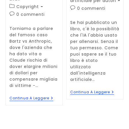
artificiale per autori
Categoria
Copyright
Commenti
0 commenti
dell'articolo:
dell'articolo:
Commenti
0 commenti
dell'articolo:
Se hai pubblicato un
Torniamo a parlare
libro, c'è la possibilità
del famoso caso
che l'IA l'abbia usato
Bartz vs Anthropic,
per allenarsi. Senza il
dove l'azienda che
tuo permesso. Come
ha dato vita a
puoi sapere se il tuo
Claude rischia di
libro è stato
dover elargire milioni
utilizzato
di dollari per
dall'intelligenza
compensare migliaia
artificiale…
di vittime -…
L’IA
Continua A Leggere
Ha
Come
Continua A Leggere
Usato
Verificare
I
Se
Tuoi
Il
Libri
Tuo
Per
Libro
Addestr
È
Il