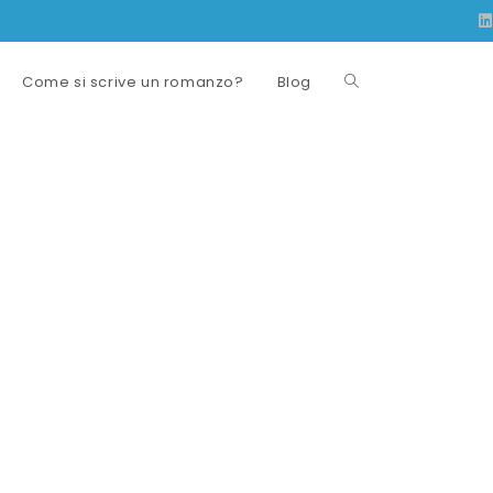
Come si scrive un romanzo?
Blog
Attiva/disattiva
la
ricerca
sul
sito
web