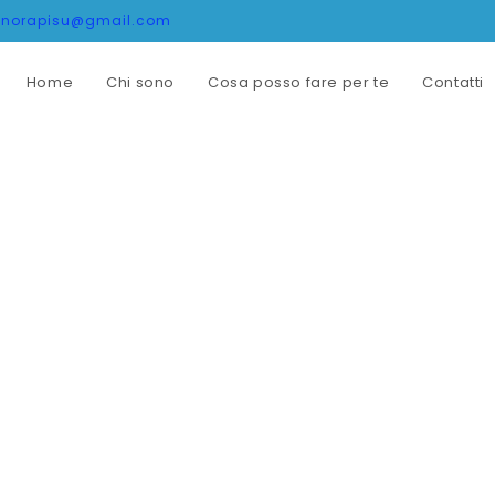
onorapisu@gmail.com
Home
Chi sono
Cosa posso fare per te
Contatti