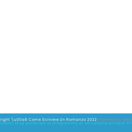
right \u00a9 Come Scrivere Un Romanzo 2022
Powered by
Get
Questo blog partecipa al programma di affiliazione Amazon EU