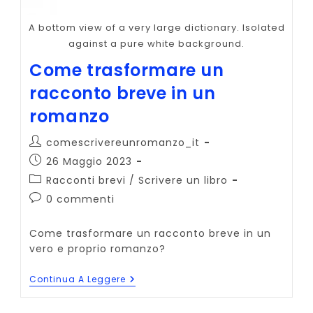
A bottom view of a very large dictionary. Isolated
against a pure white background.
Come trasformare un
racconto breve in un
romanzo
Autore
comescrivereunromanzo_it
dell'articolo:
Articolo
26 Maggio 2023
pubblicato:
Categoria
Racconti brevi
/
Scrivere un libro
dell'articolo:
Commenti
0 commenti
dell'articolo:
Come trasformare un racconto breve in un
vero e proprio romanzo?
Come
Continua A Leggere
Trasformare
Un