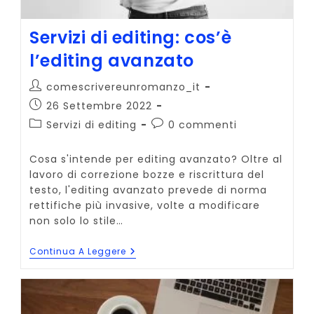
Servizi di editing: cos’è
l’editing avanzato
Autore
comescrivereunromanzo_it
dell'articolo:
Articolo
26 Settembre 2022
pubblicato:
Categoria
Commenti
Servizi di editing
0 commenti
dell'articolo:
dell'articolo:
Cosa s'intende per editing avanzato? Oltre al
lavoro di correzione bozze e riscrittura del
testo, l'editing avanzato prevede di norma
rettifiche più invasive, volte a modificare
non solo lo stile…
Servizi
Continua A Leggere
Di
Editing:
Cos’è
L’editing
Avanzato