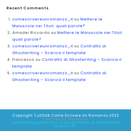
Recent Comments
comescrivereunromanzo_it
su
Mettere le
Maiuscole nei Titoli: quali parole?
Amadei Riccardo
su
Mettere le Maiuscole nei Titoli:
quali parole?
comescrivereunromanzo_it
su
Contratto di
Ghostwriting – Scarica il template
francesco
su
Contratto di Ghostwriting – Scarica il
template
comescrivereunromanzo_it
su
Contratto di
Ghostwriting – Scarica il template
Copyright \u00a9 Come Scrivere Un Romanzo 2022
Powered by
Getspace
Questo blog partecipa al programma di affiliazione
Amazon EU.