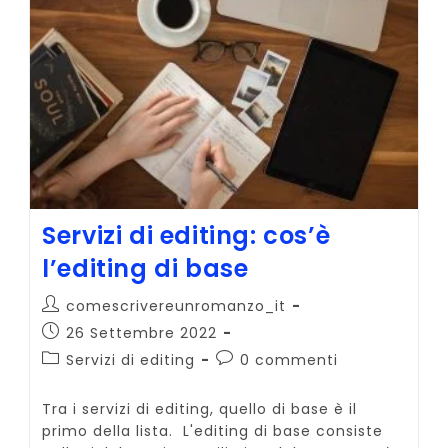
Servizi di editing: cos’è
l’editing di base
Autore
comescrivereunromanzo_it
dell'articolo:
Articolo
26 Settembre 2022
pubblicato:
Categoria
Commenti
Servizi di editing
0 commenti
dell'articolo:
dell'articolo:
Tra i servizi di editing, quello di base è il
primo della lista. L'editing di base consiste