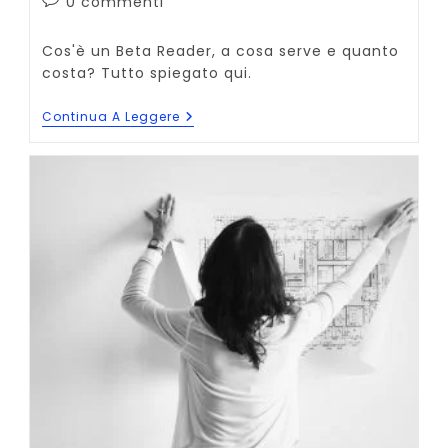
Commenti
0 commenti
dell'articolo:
Cos'è un Beta Reader, a cosa serve e quanto
costa? Tutto spiegato qui.
Beta
Continua A Leggere
Reader:
Cos’è,
Quanto
Costa
E
A
Cosa
Serve