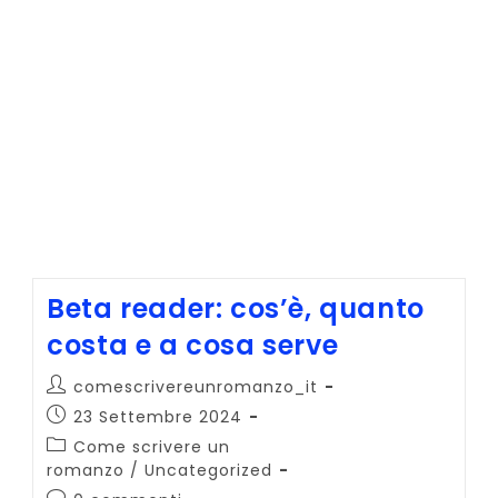
Beta reader: cos’è, quanto
costa e a cosa serve
Autore
comescrivereunromanzo_it
dell'articolo:
Articolo
23 Settembre 2024
pubblicato:
Categoria
Come scrivere un
dell'articolo:
romanzo
/
Uncategorized