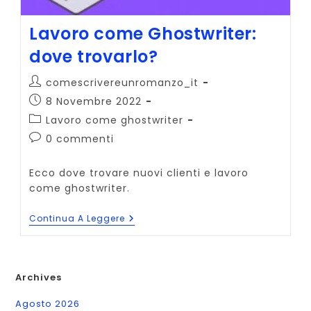
Lavoro come Ghostwriter:
dove trovarlo?
Autore
comescrivereunromanzo_it
dell'articolo:
Articolo
8 Novembre 2022
pubblicato:
Categoria
Lavoro come ghostwriter
dell'articolo:
Commenti
0 commenti
dell'articolo:
Ecco dove trovare nuovi clienti e lavoro
come ghostwriter.
Lavoro
Continua A Leggere
Come
Ghostwriter:
Dove
Trovarlo?
Archives
Agosto 2026