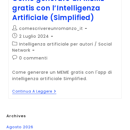
gratis con l’Intelligenza
Artificiale (Simplified)
Autore
comescrivereunromanzo_it
dell'articolo:
Articolo
2 Luglio 2024
pubblicato:
Categoria
Intelligenza artificiale per autori
/
Social
dell'articolo:
Network
Commenti
0 commenti
dell'articolo:
Come generare un MEME gratis con l'app di
intelligenza artificiale Simplified.
Come
Continua A Leggere
Generare
Un
MEME
Gratis
Con
Archives
L’Intelligenza
Artificiale
Agosto 2026
(Simplified)