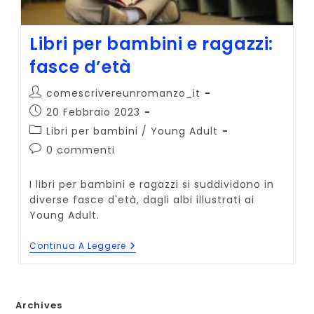
Libri per bambini e ragazzi:
fasce d’età
Autore
comescrivereunromanzo_it
dell'articolo:
Articolo
20 Febbraio 2023
pubblicato:
Categoria
Libri per bambini
/
Young Adult
dell'articolo:
Commenti
0 commenti
dell'articolo:
I libri per bambini e ragazzi si suddividono in
diverse fasce d'età, dagli albi illustrati ai
Young Adult.
Libri
Continua A Leggere
Per
Bambini
E
Ragazzi:
Fasce
Archives
D’età