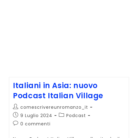
Italiani in Asia: nuovo
Podcast Italian Village
Autore
comescrivereunromanzo_it
dell'articolo:
Articolo
Categoria
9 Luglio 2024
Podcast
pubblicato:
dell'articolo:
Commenti
0 commenti
dell'articolo: