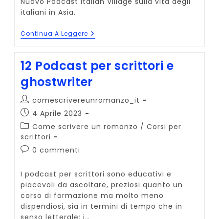
Nuovo Podcast Italian Village sulla vita degli
italiani in Asia.
Italiani
Continua A Leggere
In
Asia:
Nuovo
12 Podcast per scrittori e
Podcast
Italian
ghostwriter
Village
Autore
comescrivereunromanzo_it
dell'articolo:
Articolo
4 Aprile 2023
pubblicato:
Categoria
Come scrivere un romanzo
/
Corsi per
dell'articolo:
scrittori
Commenti
0 commenti
dell'articolo:
I podcast per scrittori sono educativi e
piacevoli da ascoltare, preziosi quanto un
corso di formazione ma molto meno
dispendiosi, sia in termini di tempo che in
senso letterale: i…