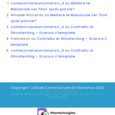
comescrivereunromanzo_it
su
Mettere le
Maiuscole nei Titoli: quali parole?
Amadei Riccardo
su
Mettere le Maiuscole nei Titoli:
quali parole?
comescrivereunromanzo_it
su
Contratto di
Ghostwriting – Scarica il template
francesco
su
Contratto di Ghostwriting – Scarica il
template
comescrivereunromanzo_it
su
Contratto di
Ghostwriting – Scarica il template
Copyright \u00a9 Come Scrivere Un Romanzo 2022
Powered by
Getspace
Questo blog partecipa al programma di affiliazione
Amazon EU.