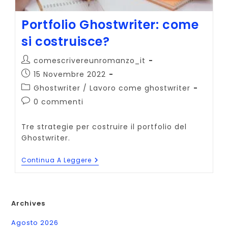
Portfolio Ghostwriter: come
si costruisce?
Autore
comescrivereunromanzo_it
dell'articolo:
Articolo
15 Novembre 2022
pubblicato:
Categoria
Ghostwriter
/
Lavoro come ghostwriter
dell'articolo:
Commenti
0 commenti
dell'articolo:
Tre strategie per costruire il portfolio del
Ghostwriter.
Portfolio
Continua A Leggere
Ghostwriter:
Come
Si
Costruisce?
Archives
Agosto 2026