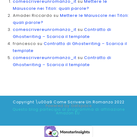
comescrivereunromanzo_it
su
Mettere le
Maiuscole nei Titoli: quali parole?
Amadei Riccardo
su
Mettere le Maiuscole nei Titoli:
quali parole?
comescrivereunromanzo_it
su
Contratto di
Ghostwriting – Scarica il template
francesco
su
Contratto di Ghostwriting – Scarica il
template
comescrivereunromanzo_it
su
Contratto di
Ghostwriting – Scarica il template
Copyright \u00a9 Come Scrivere Un Romanzo 2022
Powered by
Getspace
Questo blog partecipa al programma di affiliazione
Amazon EU.