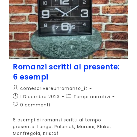
Romanzi scritti al presente:
6 esempi
Autore
comescrivereunromanzo_it
dell'articolo:
Articolo
Categoria
1 Dicembre 2023
Tempi narrativi
pubblicato:
dell'articolo:
Commenti
0 commenti
dell'articolo:
6 esempi di romanzi scritti al tempo
presente: Longo, Palaniuk, Maraini, Blake,
Monfregola, Kristof.