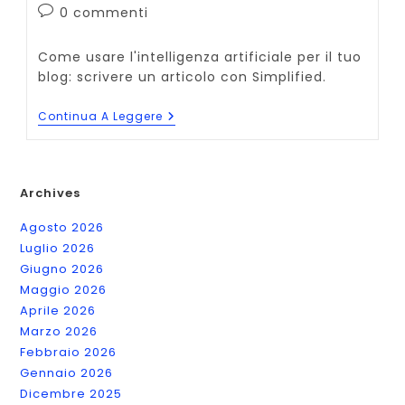
dell'articolo:
Commenti
0 commenti
dell'articolo:
Come usare l'intelligenza artificiale per il tuo
blog: scrivere un articolo con Simplified.
Come
Continua A Leggere
Scrivere
Un
Articolo
Con
Simplified:
Archives
90%
Intelligenza
Agosto 2026
Artificiale
Luglio 2026
Giugno 2026
Maggio 2026
Aprile 2026
Marzo 2026
Febbraio 2026
Gennaio 2026
Dicembre 2025