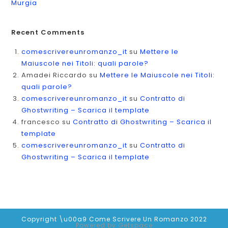
Murgia
Recent Comments
comescrivereunromanzo_it
su
Mettere le
Maiuscole nei Titoli: quali parole?
Amadei Riccardo
su
Mettere le Maiuscole nei Titoli:
quali parole?
comescrivereunromanzo_it
su
Contratto di
Ghostwriting – Scarica il template
francesco
su
Contratto di Ghostwriting – Scarica il
template
comescrivereunromanzo_it
su
Contratto di
Ghostwriting – Scarica il template
Copyright \u00a9 Come Scrivere Un Romanzo 2022
Powered by
Getspace