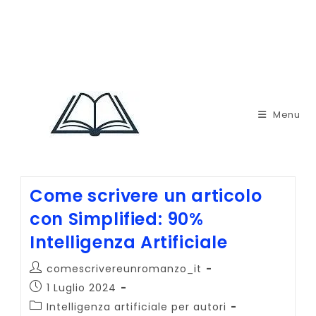
Menu
Come scrivere un articolo
con Simplified: 90%
Intelligenza Artificiale
Autore
comescrivereunromanzo_it
dell'articolo:
Articolo
1 Luglio 2024
pubblicato:
Categoria
Intelligenza artificiale per autori