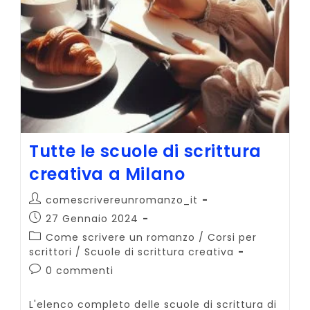
Tutte le scuole di scrittura
creativa a Milano
Autore
comescrivereunromanzo_it
dell'articolo:
Articolo
27 Gennaio 2024
pubblicato:
Categoria
Come scrivere un romanzo
/
Corsi per
dell'articolo:
scrittori
/
Scuole di scrittura creativa
Commenti
0 commenti
dell'articolo:
L'elenco completo delle scuole di scrittura di