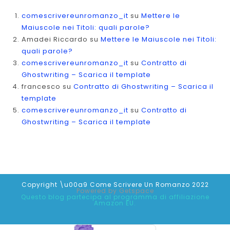
comescrivereunromanzo_it
su
Mettere le
Maiuscole nei Titoli: quali parole?
Amadei Riccardo
su
Mettere le Maiuscole nei Titoli:
quali parole?
comescrivereunromanzo_it
su
Contratto di
Ghostwriting – Scarica il template
francesco
su
Contratto di Ghostwriting – Scarica il
template
comescrivereunromanzo_it
su
Contratto di
Ghostwriting – Scarica il template
Copyright \u00a9 Come Scrivere Un Romanzo 2022
Powered by
Getspace
Questo blog partecipa al programma di affiliazione
Amazon EU.