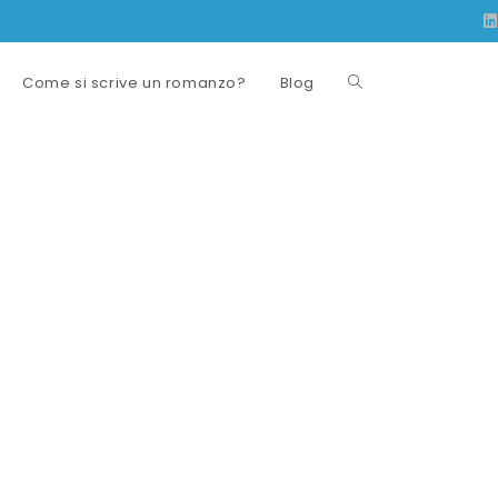
Come si scrive un romanzo?
Blog
Attiva/disattiva
la
ricerca
sul
sito
web