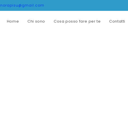
onorapisu@gmail.com
Home
Chi sono
Cosa posso fare per te
Contatti