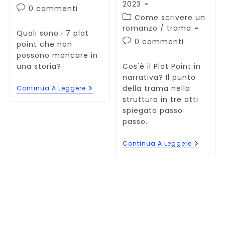
pubblicato:
2023
Commenti
0 commenti
Categoria
Come scrivere un
dell'articolo:
dell'articolo:
romanzo
/
trama
Quali sono i 7 plot
Commenti
0 commenti
point che non
dell'articolo:
possono mancare in
Cos'è il Plot Point in
una storia?
narrativa? Il punto
della trama nella
7
Continua A Leggere
Plot
struttura in tre atti
Point
spiegato passo
Che
Non
passo.
Possono
Mancare
Cos’è
Continua A Leggere
Nella
Il
Tua
Plot
Storia
Point
O
“punto
Della
Trama”
In
Narrativ