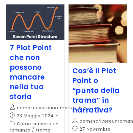
7 Plot Point
che non
possono
Cos’è il Plot
mancare
Point o
nella tua
“punto della
storia
trama” in
Autore
comescrivereunromanzo_it
narrativa?
dell'articolo:
Articolo
23 Maggio 2024
Autore
comescrivereunroman
pubblicato:
Categoria
Come scrivere un
dell'articolo:
Articolo
27 Novembre
dell'articolo:
romanzo
/
trama