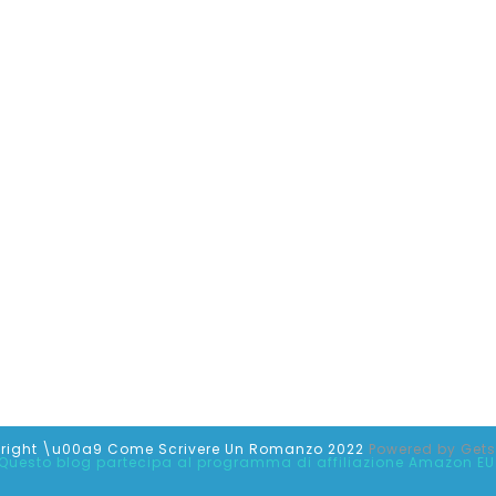
right \u00a9 Come Scrivere Un Romanzo 2022
Powered by
Get
Questo blog partecipa al programma di affiliazione Amazon EU