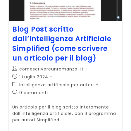
Blog Post scritto
dall’Intelligenza Artificiale
Simplified (come scrivere
un articolo per il blog)
Autore
comescrivereunromanzo_it
dell'articolo:
Articolo
1 Luglio 2024
pubblicato:
Categoria
Intelligenza artificiale per autori
dell'articolo:
Commenti
0 commenti
dell'articolo:
Un articolo per il blog scritto interamente
dall'intelligenza artificiale, con il programma
per autori Simplified.