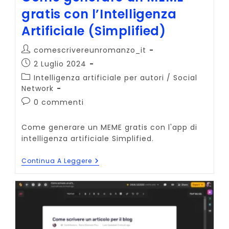
gratis con l’Intelligenza
Artificiale (Simplified)
Autore
comescrivereunromanzo_it
dell'articolo:
Articolo
2 Luglio 2024
pubblicato:
Categoria
Intelligenza artificiale per autori
/
Social
dell'articolo:
Network
Commenti
0 commenti
dell'articolo:
Come generare un MEME gratis con l'app di
intelligenza artificiale Simplified.
Come
Continua A Leggere
Generare
Un
MEME
Gratis
Con
L’Intelligenza
Artificiale
(Simplified)