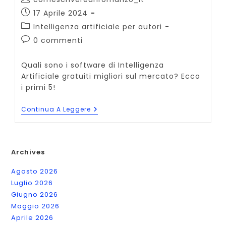
dell'articolo:
Articolo
17 Aprile 2024
pubblicato:
Categoria
Intelligenza artificiale per autori
dell'articolo:
Commenti
0 commenti
dell'articolo:
Quali sono i software di Intelligenza
Artificiale gratuiti migliori sul mercato? Ecco
i primi 5!
I
Continua A Leggere
5
Migliori
Programmi
IA
Gratuiti
Archives
In
Italiano
Agosto 2026
Luglio 2026
Giugno 2026
Maggio 2026
Aprile 2026