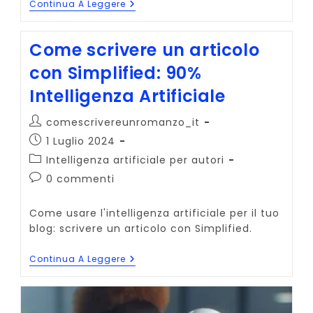
Blog
Continua A Leggere
Post
Scritto
Dall’Intelligenza
Come scrivere un articolo
Artificiale
Simplified
con Simplified: 90%
(come
Scrivere
Intelligenza Artificiale
Un
Articolo
Per
Autore
comescrivereunromanzo_it
Il
dell'articolo:
Blog)
Articolo
1 Luglio 2024
pubblicato:
Categoria
Intelligenza artificiale per autori
dell'articolo:
Commenti
0 commenti
dell'articolo:
Come usare l'intelligenza artificiale per il tuo
blog: scrivere un articolo con Simplified.
Come
Continua A Leggere
Scrivere
Un
Articolo
Con