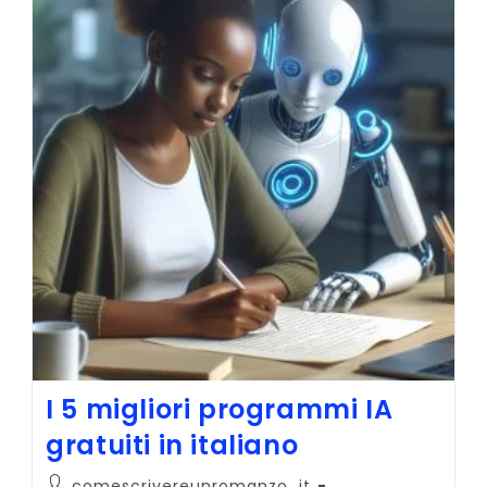
Simplified:
90%
Intelligenza
Artificiale
I 5 migliori programmi IA
gratuiti in italiano
Autore
comescrivereunromanzo_it